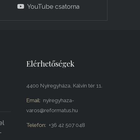
YouTube csatorna
Elérhetőségek
4400 Nyíregyháza, Kálvin tér 11.
Email:
nyiregyhaza-
varos@reformatus.hu
el
Telefon:
+36 42 507 048
-