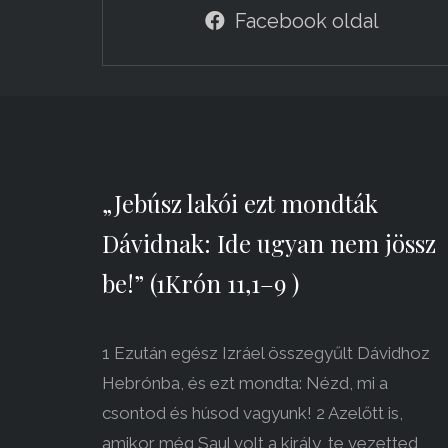
Facebook oldal
„Jebúsz lakói ezt mondták
Dávidnak: Ide ugyan nem jössz
be!” (1Krón 11,1–9 )
1 Ezután egész Izráel összegyűlt Dávidhoz
Hebrónba, és ezt mondta: Nézd, mi a
csontod és húsod vagyunk! 2 Azelőtt is,
amikor még Saul volt a király, te vezetted