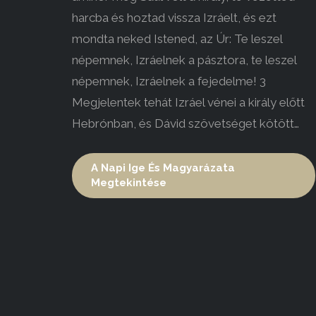
harcba és hoztad vissza Izráelt, és ezt
mondta neked Istened, az Úr: Te leszel
népemnek, Izráelnek a pásztora, te leszel
népemnek, Izráelnek a fejedelme! 3
Megjelentek tehát Izráel vénei a király előtt
Hebrónban, és Dávid szövetséget kötött…
A Napi Ige És Magyarázata
Megtekintése