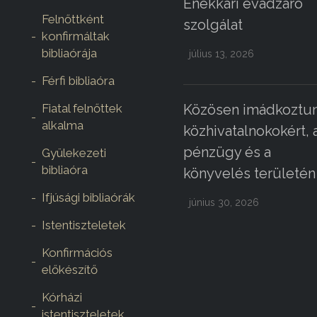
Énekkari évadzáró
Felnőttként
szolgálat
konfirmáltak
bibliaórája
július 13, 2026
Férfi bibliaóra
Fiatal felnőttek
Közösen imádkoztun
alkalma
közhivatalnokokért, 
pénzügy és a
Gyülekezeti
bibliaóra
könyvelés területén
Ifjúsági bibliaórák
június 30, 2026
Istentiszteletek
Konfirmációs
előkészítő
Kórházi
istentiszteletek