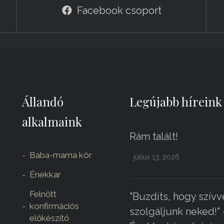
Facebook csoport
Állandó
Legújabb híreink
alkalmaink
Rám talált!
Baba-mama kör
július 13, 2026
Énekkar
Felnőtt
"Buzdíts, hogy szívv
konfirmációs
szolgáljunk neked!" 
előkészítő