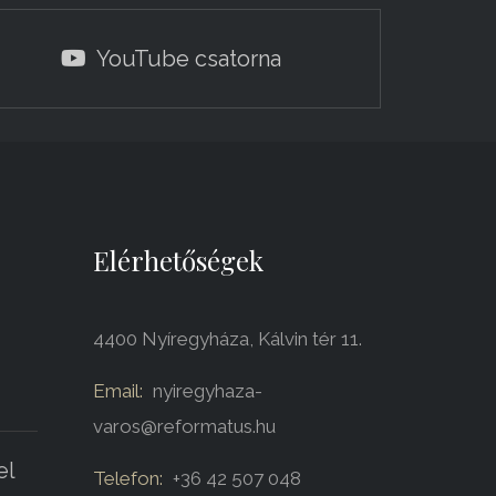
YouTube csatorna
Elérhetőségek
4400 Nyíregyháza, Kálvin tér 11.
Email:
nyiregyhaza-
varos@reformatus.hu
el
Telefon:
+36 42 507 048