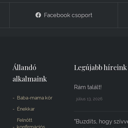
Facebook csoport
Állandó
Legújabb híreink
alkalmaink
Rám talált!
Baba-mama kör
július 13, 2026
Énekkar
Felnőtt
"Buzdíts, hogy szívv
konfirmációs