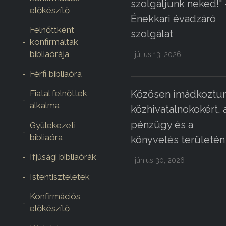
szolgáljunk neked!" 
előkészítő
Énekkari évadzáró
Felnőttként
szolgálat
konfirmáltak
bibliaórája
július 13, 2026
Férfi bibliaóra
Fiatal felnőttek
Közösen imádkoztun
alkalma
közhivatalnokokért, 
pénzügy és a
Gyülekezeti
bibliaóra
könyvelés területén
Ifjúsági bibliaórák
június 30, 2026
Istentiszteletek
Konfirmációs
előkészítő