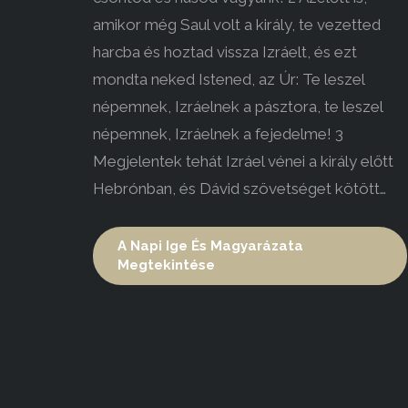
amikor még Saul volt a király, te vezetted
harcba és hoztad vissza Izráelt, és ezt
mondta neked Istened, az Úr: Te leszel
népemnek, Izráelnek a pásztora, te leszel
népemnek, Izráelnek a fejedelme! 3
Megjelentek tehát Izráel vénei a király előtt
Hebrónban, és Dávid szövetséget kötött…
A Napi Ige És Magyarázata
Megtekintése