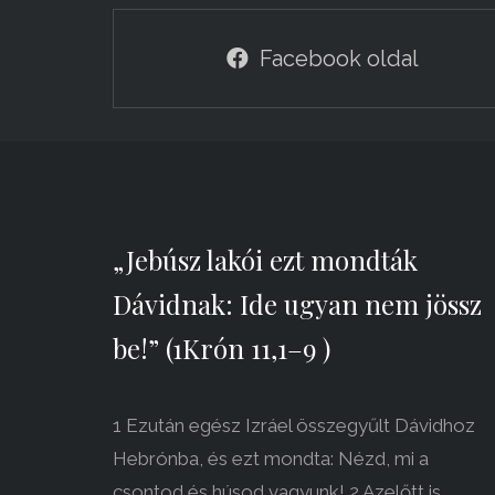
Facebook oldal
„Jebúsz lakói ezt mondták
Dávidnak: Ide ugyan nem jössz
be!” (1Krón 11,1–9 )
1 Ezután egész Izráel összegyűlt Dávidhoz
Hebrónba, és ezt mondta: Nézd, mi a
csontod és húsod vagyunk! 2 Azelőtt is,