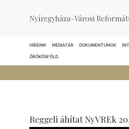
Nyíregyháza-Városi Reformát
HÍREINK
MÉDIATÁR
DOKUMENTUMOK
IN
ÖRÖKÖSFÖLD
Reggeli áhítat NyVREk 202