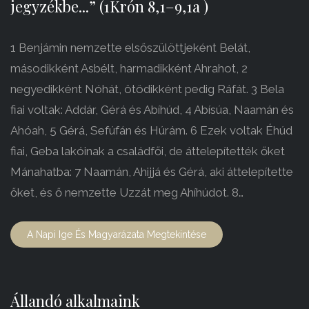
jegyzékbe...” (1Krón 8,1–9,1a )
1 Benjámin nemzette elsőszülöttjeként Belát,
másodikként Asbélt, harmadikként Ahrahot, 2
negyedikként Nóhát, ötödikként pedig Ráfát. 3 Bela
fiai voltak: Addár, Gérá és Abíhúd, 4 Abísúa, Naamán és
Ahóah, 5 Gérá, Sefúfán és Húrám. 6 Ezek voltak Éhúd
fiai, Geba lakóinak a családfői, de áttelepítették őket
Mánahatba: 7 Naamán, Ahijjá és Gérá, aki áttelepítette
őket, és ő nemzette Uzzát meg Ahíhúdot. 8…
A Napi Ige És Magyarázata Megtekintése
Állandó alkalmaink