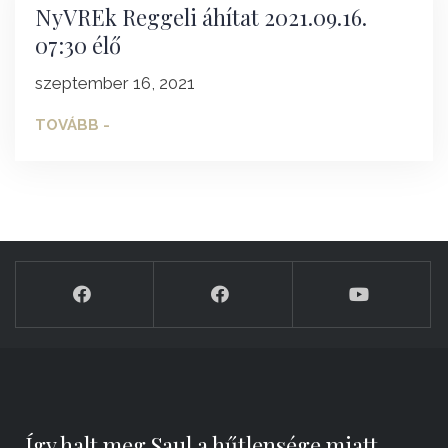
NyVREk Reggeli áhítat 2021.09.16.
07:30 élő
szeptember 16, 2021
TOVÁBB -
„Így halt meg Saul a hűtlensége miatt,