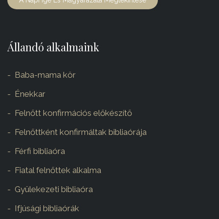
A Napi Ige És Magyarázata Megtekintése
Állandó alkalmaink
Baba-mama kör
Énekkar
Felnőtt konfirmációs előkészítő
Felnőttként konfirmáltak bibliaórája
Férfi bibliaóra
Fiatal felnőttek alkalma
Gyülekezeti bibliaóra
Ifjúsági bibliaórák