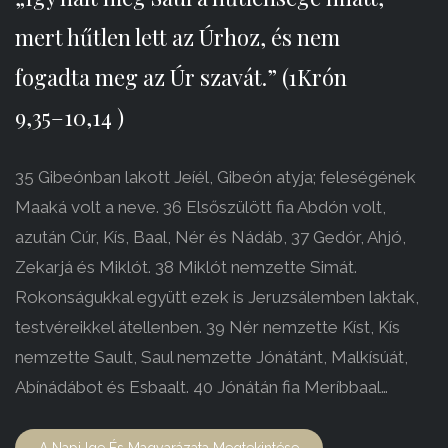
mert hűtlen lett az Úrhoz, és nem
fogadta meg az Úr szavát.” (1Krón
9,35–10,14 )
35 Gibeónban lakott Jeíél, Gibeón atyja; feleségének
Maaká volt a neve. 36 Elsőszülött fia Abdón volt,
azután Cúr, Kís, Baal, Nér és Nádáb, 37 Gedór, Ahjó,
Zekarjá és Miklót. 38 Miklót nemzette Simát.
Rokonságukkal együtt ezek is Jeruzsálemben laktak,
testvéreikkel átellenben. 39 Nér nemzette Kíst, Kís
nemzette Sault, Saul nemzette Jónátánt, Malkísúát,
Abínádábot és Esbaalt. 40 Jónátán fia Meríbbaal…