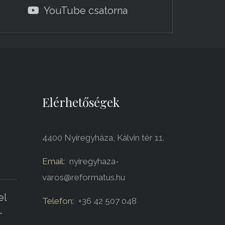
YouTube csatorna
Elérhetőségek
4400 Nyíregyháza, Kálvin tér 11.
Email:
nyiregyhaza-
varos@reformatus.hu
el
Telefon:
+36 42 507 048
-