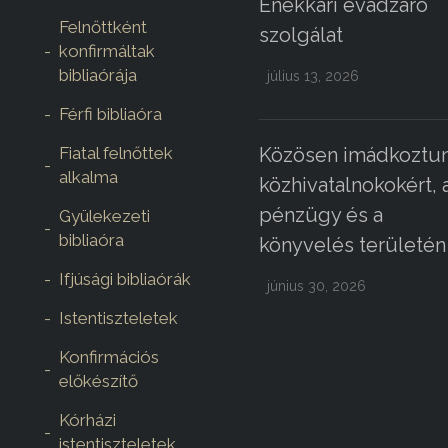
Énekkari évadzáró
Felnőttként
szolgálat
konfirmáltak
bibliaórája
július 13, 2026
Férfi bibliaóra
Fiatal felnőttek
Közösen imádkoztun
alkalma
közhivatalnokokért, 
pénzügy és a
Gyülekezeti
bibliaóra
könyvelés területén
Ifjúsági bibliaórák
június 30, 2026
Istentiszteletek
Konfirmációs
előkészítő
Kórházi
istentiszteletek