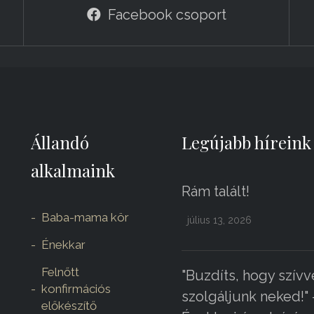
Facebook csoport
Állandó
Legújabb híreink
alkalmaink
Rám talált!
Baba-mama kör
július 13, 2026
Énekkar
Felnőtt
"Buzdíts, hogy szívv
konfirmációs
szolgáljunk neked!" 
előkészítő