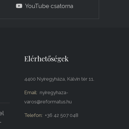
YouTube csatorna
Elérhetőségek
4400 Nyíregyháza, Kálvin tér 11.
Email:
nyiregyhaza-
varos@reformatus.hu
el
Telefon:
+36 42 507 048
-