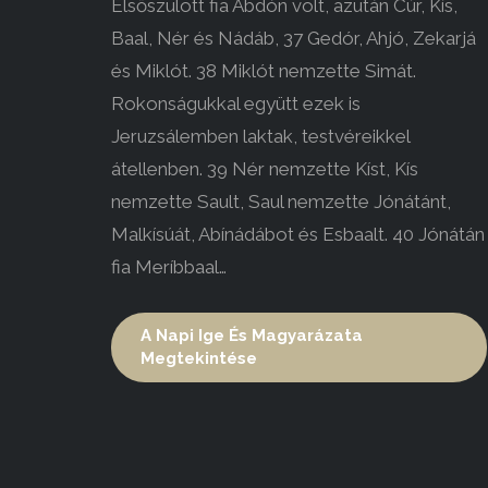
Elsőszülött fia Abdón volt, azután Cúr, Kís,
Baal, Nér és Nádáb, 37 Gedór, Ahjó, Zekarjá
és Miklót. 38 Miklót nemzette Simát.
Rokonságukkal együtt ezek is
Jeruzsálemben laktak, testvéreikkel
átellenben. 39 Nér nemzette Kíst, Kís
nemzette Sault, Saul nemzette Jónátánt,
Malkísúát, Abínádábot és Esbaalt. 40 Jónátán
fia Meríbbaal…
A Napi Ige És Magyarázata
Megtekintése