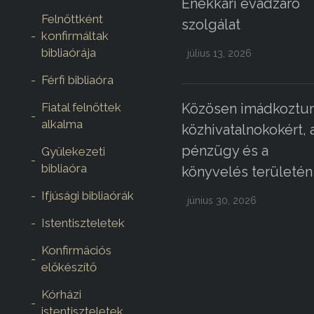
Énekkari évadzáró
Felnőttként
szolgálat
konfirmáltak
bibliaórája
július 13, 2026
Férfi bibliaóra
Fiatal felnőttek
Közösen imádkoztun
alkalma
közhivatalnokokért, 
pénzügy és a
Gyülekezeti
bibliaóra
könyvelés területén
Ifjúsági bibliaórák
június 30, 2026
Istentiszteletek
Konfirmációs
előkészítő
Kórházi
istentiszteletek