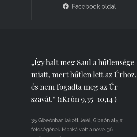
Facebook oldal
„Így halt meg Saul a hűtlensége
miatt, mert hűtlen lett az Úrhoz,
és nem fogadta meg az Úr
szavát.” (1Krón 9,35–10,14 )
35 Gibeónban lakott Jeíél, Gibeón atyja;
feleségének Maaká volt a neve. 36