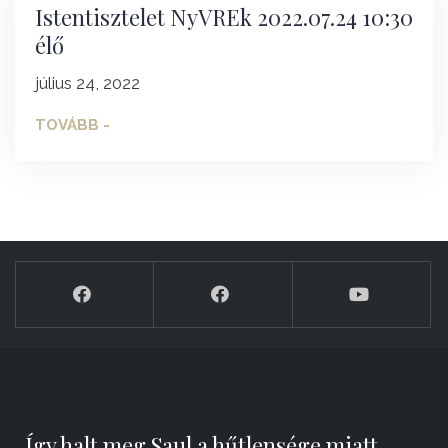
Istentisztelet NyVREk 2022.07.24 10:30
élő
július 24, 2022
TOVÁBB -
„Így halt meg Saul a hűtlensége miatt,