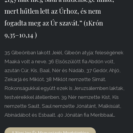
mert hűtlen lett az Úrhoz, és nem
fogadta meg az Úr szavát.” (1Krón
9,35–10,14 )
35 Gibeónban lakott Jeíél, Gibeón atyja; feleségének
Maaká volt a neve. 36 Elsőszülött fia Abdón volt,
azután Cúr, Kís, Baal, Nér és Nádáb, 37 Gedór, Ahjó,
Zekarjá és Miklót. 38 Miklót nemzette Simát.
Rokonságukkal együtt ezek is Jeruzsálemben laktak,
testvéreikkel átellenben. 39 Nér nemzette Kíst, Kís
nemzette Sault, Saul nemzette Jónátánt, Malkísúát,
Abínádábot és Esbaalt. 40 Jónátán fia Meríbbaal…