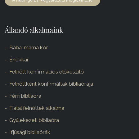
A Napi Ige És Magyarázata Megtekintése
Állandó alkalmaink
Baba-mama kör
Énekkar
Felnőtt konfirmációs előkészítő
Felnőttként konfirmáltak bibliaórája
Férfi bibliaóra
Fiatal felnőttek alkalma
Gyülekezeti bibliaóra
Ifjúsági bibliaórák