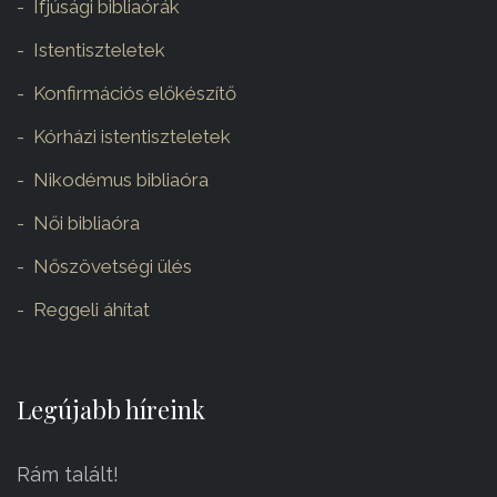
Ifjúsági bibliaórák
Istentiszteletek
Konfirmációs előkészítő
Kórházi istentiszteletek
Nikodémus bibliaóra
Női bibliaóra
Nőszövetségi ülés
Reggeli áhítat
Legújabb híreink
Rám talált!