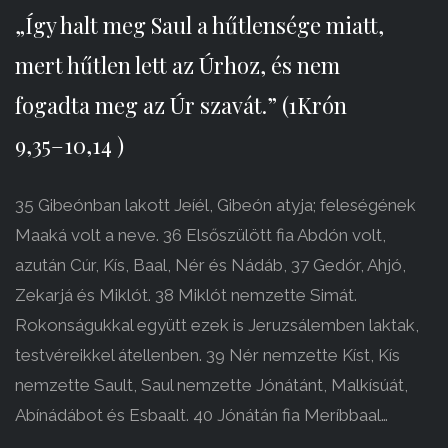
„Így halt meg Saul a hűtlensége miatt,
mert hűtlen lett az Úrhoz, és nem
fogadta meg az Úr szavát.” (1Krón
9,35–10,14 )
35 Gibeónban lakott Jeíél, Gibeón atyja; feleségének
Maaká volt a neve. 36 Elsőszülött fia Abdón volt,
azután Cúr, Kís, Baal, Nér és Nádáb, 37 Gedór, Ahjó,
Zekarjá és Miklót. 38 Miklót nemzette Simát.
Rokonságukkal együtt ezek is Jeruzsálemben laktak,
testvéreikkel átellenben. 39 Nér nemzette Kíst, Kís
nemzette Sault, Saul nemzette Jónátánt, Malkísúát,
Abínádábot és Esbaalt. 40 Jónátán fia Meríbbaal…