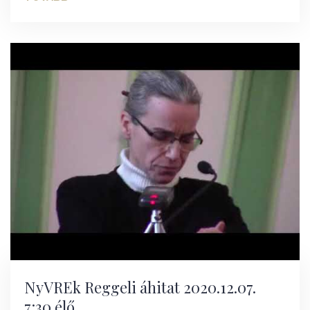
NyVREk Reggeli áhitat 2020.12.07.
7:30 élő