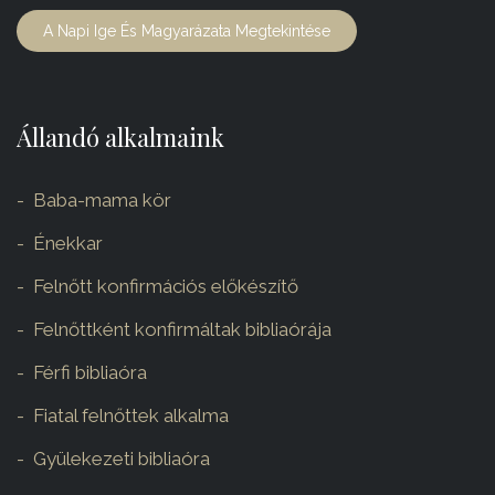
A Napi Ige És Magyarázata Megtekintése
Állandó alkalmaink
Baba-mama kör
Énekkar
Felnőtt konfirmációs előkészítő
Felnőttként konfirmáltak bibliaórája
Férfi bibliaóra
Fiatal felnőttek alkalma
Gyülekezeti bibliaóra