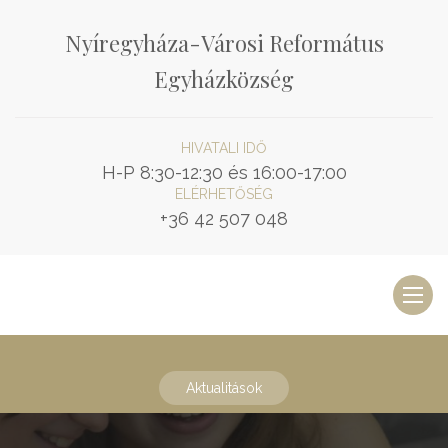
Nyíregyháza-Városi Református
Egyházközség
HIVATALI IDŐ
H-P 8:30-12:30 és 16:00-17:00
ELÉRHETŐSÉG
+36 42 507 048
Toggl
naviga
Aktualitások