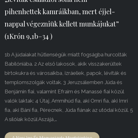
pihenhettek kamráikban, mert éjjel-
nappal végezniük kellett munkájukat”
(1Krón 9,1b–34 )
1b A júdaiakat hűtlenségük miatt fogságba hurcolták
Babilóniába. 2 Az első lakosok, akik visszakerültek
birtokukra és városaikba, izráeliek, papok, léviták és
templomszolgák voltak. 3 Jeruzsálemben Júda és
Benjámin fiai, valamint Efraim és Manassé fiai közül
valók laktak: 4 Útaj, Ammíhúd fia, aki Omrí fia, aki Imrí
fia, aki Bání fia, Pérecnek, Júda fiának az utódai közül. 5
A sílóiak közül Aszájá,…