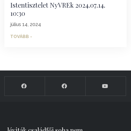
Istentisztelet NyVREk 2024.07.14.
10:30
július 14, 2024
TOVÁBB -
„léviták családfői soha nem