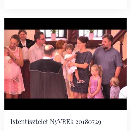
Istentisztelet NyVREk 20180729