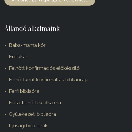
A Napi Ige És Magyarázata Megtekintése
Állandó alkalmaink
Baba-mama kör
Énekkar
Felnőtt konfirmációs előkészítő
Felnőttként konfirmáltak bibliaórája
Férfi bibliaóra
Fiatal felnőttek alkalma
Gyülekezeti bibliaóra
Ifjúsági bibliaórák