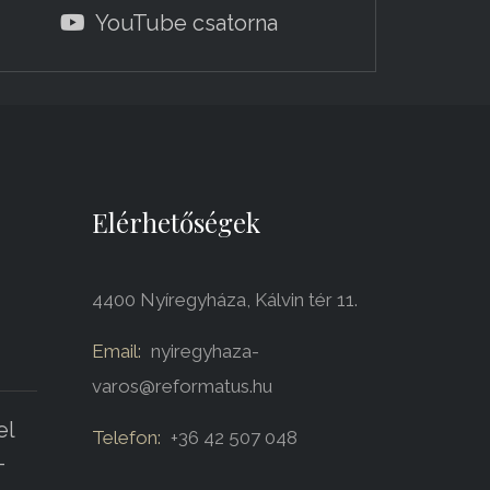
YouTube csatorna
Elérhetőségek
4400 Nyíregyháza, Kálvin tér 11.
Email:
nyiregyhaza-
varos@reformatus.hu
el
Telefon:
+36 42 507 048
-