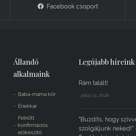
Facebook csoport
Állandó
Legújabb híreink
alkalmaink
Rám talált!
Baba-mama kör
július 13, 2026
Énekkar
Felnőtt
"Buzdíts, hogy szívv
konfirmációs
szolgáljunk neked!" 
előkészítő