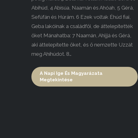
Abíhúd, 4 Abísúa, Naamán és Ahóah, 5 Gérá,
Sefúfán és Húrám. 6 Ezek voltak Éhúd fiai,
Geba lakóinak a családfői, de áttelepítették
őket Mánahatba: 7 Naamán, Ahijjá és Gérá,
aki áttelepítette őket, és ő nemzette Uzzát
meg Ahíhúdot. 8…
A Napi Ige És Magyarázata
Megtekintése