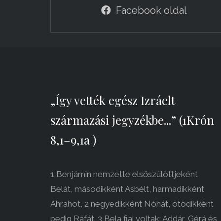
Facebook oldal
„Így vették egész Izráelt
származási jegyzékbe...” (1Krón
8,1–9,1a )
1 Benjámin nemzette elsőszülöttjeként
Belát, másodikként Asbélt, harmadikként
Ahrahot, 2 negyedikként Nóhát, ötödikként
pedig Ráfát. 3 Bela fiai voltak: Addár, Gérá és