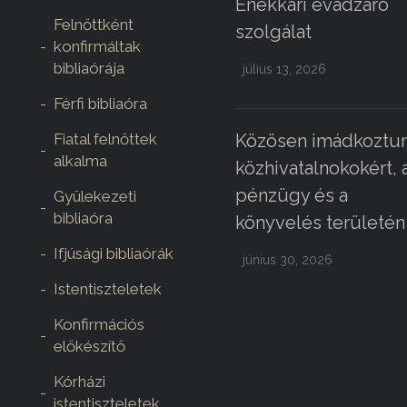
Énekkari évadzáró
Felnőttként
szolgálat
konfirmáltak
bibliaórája
július 13, 2026
Férfi bibliaóra
Fiatal felnőttek
Közösen imádkoztun
alkalma
közhivatalnokokért, 
pénzügy és a
Gyülekezeti
bibliaóra
könyvelés területén
Ifjúsági bibliaórák
június 30, 2026
Istentiszteletek
Konfirmációs
előkészítő
Kórházi
istentiszteletek