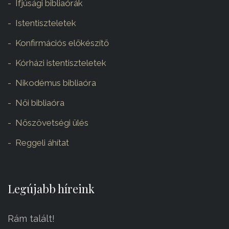
Ifjúsági bibliaórák
Istentiszteletek
Konfirmációs előkészítő
Kórházi istentiszteletek
Nikodémus bibliaóra
Női bibliaóra
Nőszövetségi ülés
Reggeli áhítat
Legújabb híreink
Rám talált!