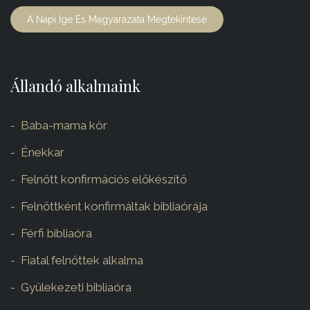
A Napi Ige És Magyarázata Megtekintése
Állandó alkalmaink
Baba-mama kör
Énekkar
Felnőtt konfirmációs előkészítő
Felnőttként konfirmáltak bibliaórája
Férfi bibliaóra
Fiatal felnőttek alkalma
Gyülekezeti bibliaóra