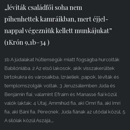
„léviták családfői soha nem
pihenhettek kamráikban, mert éjjel-
nappal végezniük kellett munkájukat”
(1Krón 9,1b–34 )
1b A júdaiakat hűtlenségük miatt fogságba hurcolták
Babilóniába. 2 Az első lakosok, akik visszakerültek
birtokukra és városaikba, izráeliek, papok, léviták és
templomszolgák voltak. 3 Jeruzsálemben Júda és
Benjámin fiai, valamint Efraim és Manassé fiai közül
valók laktak: 4 Útaj, Ammíhúd fia, aki Omrí fia, aki Imrí
fia, aki Bání fia, Pérecnek, Júda fiának az utódai közül. 5
A sílóiak közül Aszájá,…