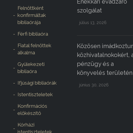
Énekkari évadzáró
Felnőttként
szolgálat
konfirmáltak
bibliaórája
július 13, 2026
Férfi bibliaóra
Fiatal felnőttek
Közösen imádkoztun
alkalma
közhivatalnokokért, 
pénzügy és a
Gyülekezeti
bibliaóra
könyvelés területén
Ifjúsági bibliaórák
június 30, 2026
Istentiszteletek
Konfirmációs
előkészítő
Kórházi
istentiszteletek