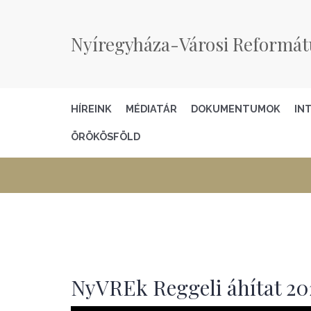
Nyíregyháza-Városi Reformát
HÍREINK
MÉDIATÁR
DOKUMENTUMOK
IN
ÖRÖKÖSFÖLD
NyVREk Reggeli áhítat 202