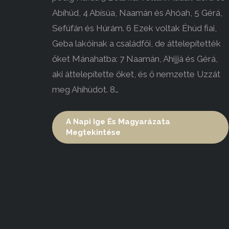
Abíhúd, 4 Abísúa, Naamán és Ahóah, 5 Gérá,
Sefúfán és Húrám. 6 Ezek voltak Éhúd fiai,
Geba lakóinak a családfői, de áttelepítették
őket Mánahatba: 7 Naamán, Ahijjá és Gérá,
aki áttelepítette őket, és ő nemzette Uzzát
meg Ahíhúdot. 8…
A Napi Ige És Magyarázata
Megtekintése