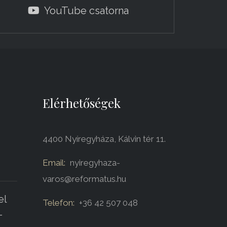
YouTube csatorna
Elérhetőségek
4400 Nyíregyháza, Kálvin tér 11.
Email:
nyiregyhaza-
varos@reformatus.hu
el
Telefon:
+36 42 507 048
-