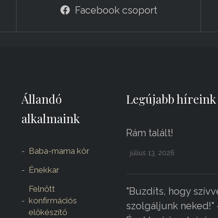
Facebook csoport
Állandó
Legújabb híreink
alkalmaink
Rám talált!
Baba-mama kör
július 13, 2026
Énekkar
Felnőtt
"Buzdíts, hogy szívv
konfirmációs
szolgáljunk neked!" 
előkészítő