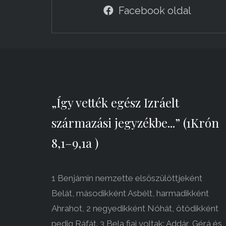
Facebook oldal
„Így vették egész Izráelt
származási jegyzékbe...” (1Krón
8,1–9,1a )
1 Benjámin nemzette elsőszülöttjeként
Belát, másodikként Asbélt, harmadikként
Ahrahot, 2 negyedikként Nóhát, ötödikként
pedig Ráfát. 3 Bela fiai voltak: Addár, Gérá és