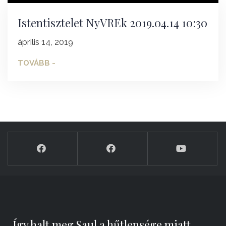
Istentisztelet NyVREk 2019.04.14 10:30
április 14, 2019
TOVÁBB -
„Így halt meg Saul a hűtlensége miatt,