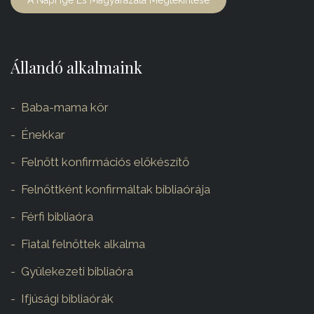
A Napi Ige És Magyarázata Megtekintése
Állandó alkalmaink
Baba-mama kör
Énekkar
Felnőtt konfirmációs előkészítő
Felnőttként konfirmáltak bibliaórája
Férfi bibliaóra
Fiatal felnőttek alkalma
Gyülekezeti bibliaóra
Ifjúsági bibliaórák