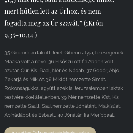
mert hűtlen lett az Úrhoz, és nem
fogadta meg az Úr szavát.” (1Krón
9,35–10,14 )
35 Gibeónban lakott Jeíél, Gibeón atyja; feleségének
Maaká volt a neve. 36 Elsőszülött fia Abdón volt,
azután Cúr, Kís, Baal, Nér és Nádáb, 37 Gedór, Ahjó,
Zekarjá és Miklót. 38 Miklót nemzette Simát.
Rokonságukkal együtt ezek is Jeruzsálemben laktak,
testvéreikkel átellenben. 39 Nér nemzette Kíst, Kís
nemzette Sault, Saul nemzette Jónátánt, Malkísúát,
Abínádábot és Esbaalt. 40 Jónátán fia Meríbbaal…