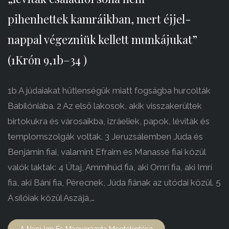
pihenhettek kamráikban, mert éjjel-
nappal végezniük kellett munkájukat”
(1Krón 9,1b–34 )
1b A júdaiakat hűtlenségük miatt fogságba hurcolták
Babilóniába. 2 Az első lakosok, akik visszakerültek
birtokukra és városaikba, izráeliek, papok, léviták és
templomszolgák voltak. 3 Jeruzsálemben Júda és
Benjámin fiai, valamint Efraim és Manassé fiai közül
valók laktak: 4 Útaj, Ammíhúd fia, aki Omrí fia, aki Imrí
fia, aki Bání fia, Pérecnek, Júda fiának az utódai közül. 5
A sílóiak közül Aszájá,…