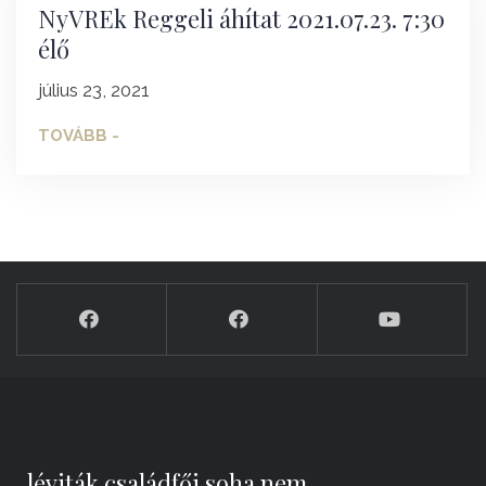
NyVREk Reggeli áhítat 2021.07.23. 7:30
élő
július 23, 2021
TOVÁBB -
„léviták családfői soha nem