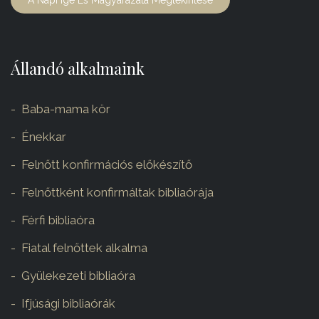
A Napi Ige És Magyarázata Megtekintése
Állandó alkalmaink
Baba-mama kör
Énekkar
Felnőtt konfirmációs előkészítő
Felnőttként konfirmáltak bibliaórája
Férfi bibliaóra
Fiatal felnőttek alkalma
Gyülekezeti bibliaóra
Ifjúsági bibliaórák