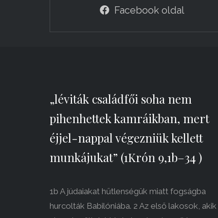
Facebook oldal
„léviták családfői soha nem
pihenhettek kamráikban, mert
éjjel-nappal végezniük kellett
munkájukat” (1Krón 9,1b–34 )
1b A júdaiakat hűtlenségük miatt fogságba
hurcolták Babilóniába. 2 Az első lakosok, akik