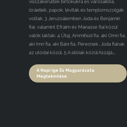
visszakerültek birtokukra és városaikba,
izráeliek, papok, léviták és templomszolgák
voltak. 3 Jeruzsálemben Júda és Benjámin
fiai, valamint Efraim és Manassé fiai közül
valók laktak: 4 Útaj, Ammíhúd fia, aki Omrí fia,
aki Imrí fia, aki Bání fia, Pérecnek, Júda fiának
az utódai közül. 5 A sílóiak közül Aszájá,…
A Napi Ige És Magyarázata
Megtekintése