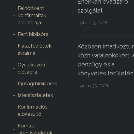
Énekkari évadzáró
Felnőttként
szolgálat
konfirmáltak
bibliaórája
július 13, 2026
Férfi bibliaóra
Fiatal felnőttek
Közösen imádkoztun
alkalma
közhivatalnokokért, 
pénzügy és a
Gyülekezeti
bibliaóra
könyvelés területén
Ifjúsági bibliaórák
június 30, 2026
Istentiszteletek
Konfirmációs
előkészítő
Kórházi
istentiszteletek