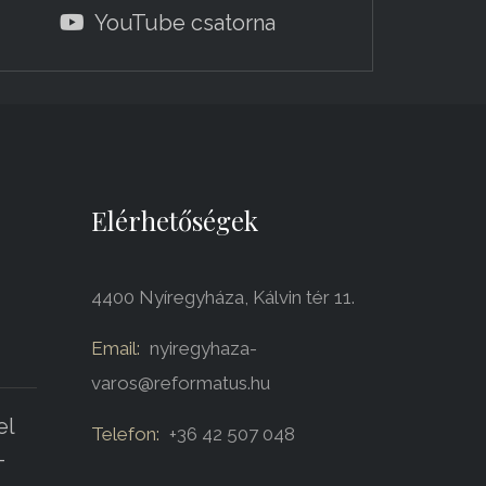
YouTube csatorna
Elérhetőségek
4400 Nyíregyháza, Kálvin tér 11.
Email:
nyiregyhaza-
varos@reformatus.hu
el
Telefon:
+36 42 507 048
-