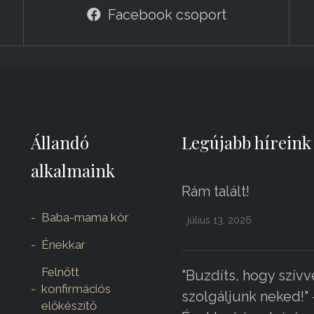
Facebook csoport
Állandó
Legújabb híreink
alkalmaink
Rám talált!
Baba-mama kör
július 13, 2026
Énekkar
Felnőtt
"Buzdíts, hogy szívv
konfirmációs
szolgáljunk neked!" 
előkészítő