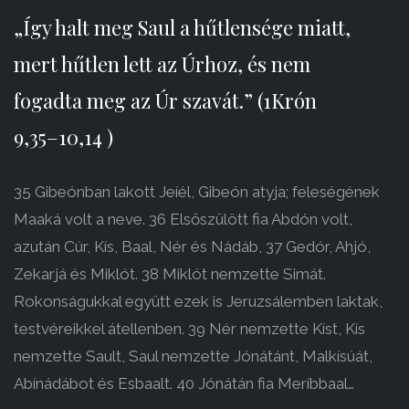
„Így halt meg Saul a hűtlensége miatt,
mert hűtlen lett az Úrhoz, és nem
fogadta meg az Úr szavát.” (1Krón
9,35–10,14 )
35 Gibeónban lakott Jeíél, Gibeón atyja; feleségének
Maaká volt a neve. 36 Elsőszülött fia Abdón volt,
azután Cúr, Kís, Baal, Nér és Nádáb, 37 Gedór, Ahjó,
Zekarjá és Miklót. 38 Miklót nemzette Simát.
Rokonságukkal együtt ezek is Jeruzsálemben laktak,
testvéreikkel átellenben. 39 Nér nemzette Kíst, Kís
nemzette Sault, Saul nemzette Jónátánt, Malkísúát,
Abínádábot és Esbaalt. 40 Jónátán fia Meríbbaal…