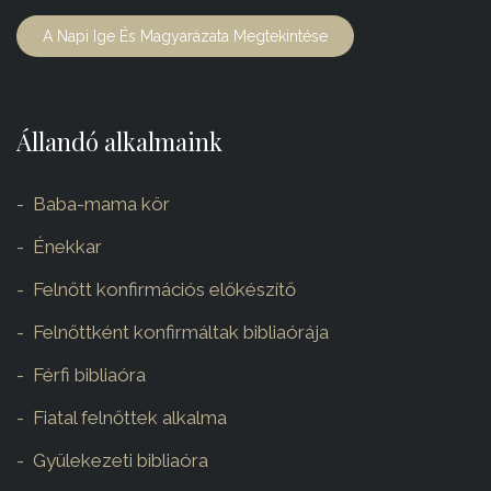
A Napi Ige És Magyarázata Megtekintése
Állandó alkalmaink
Baba-mama kör
Énekkar
Felnőtt konfirmációs előkészítő
Felnőttként konfirmáltak bibliaórája
Férfi bibliaóra
Fiatal felnőttek alkalma
Gyülekezeti bibliaóra