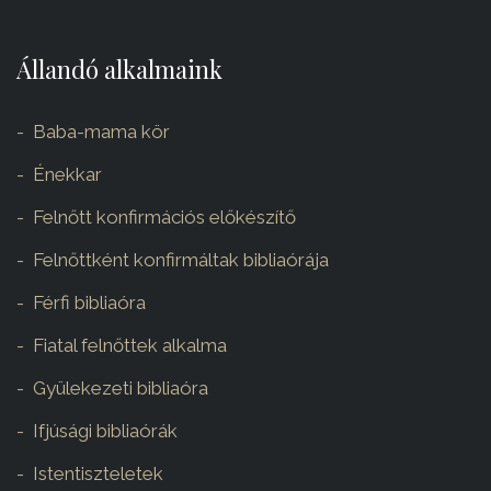
Állandó alkalmaink
Baba-mama kör
Énekkar
Felnőtt konfirmációs előkészítő
Felnőttként konfirmáltak bibliaórája
Férfi bibliaóra
Fiatal felnőttek alkalma
Gyülekezeti bibliaóra
Ifjúsági bibliaórák
Istentiszteletek