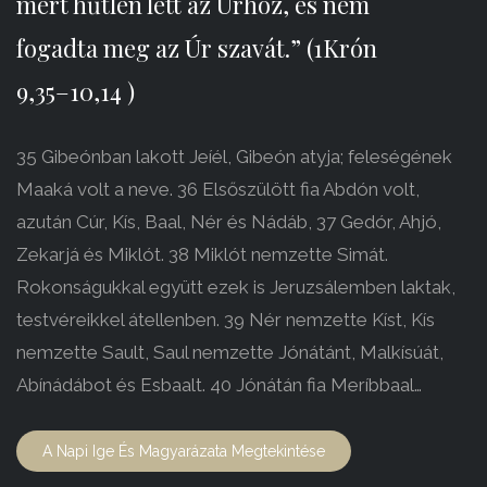
mert hűtlen lett az Úrhoz, és nem
fogadta meg az Úr szavát.” (1Krón
9,35–10,14 )
35 Gibeónban lakott Jeíél, Gibeón atyja; feleségének
Maaká volt a neve. 36 Elsőszülött fia Abdón volt,
azután Cúr, Kís, Baal, Nér és Nádáb, 37 Gedór, Ahjó,
Zekarjá és Miklót. 38 Miklót nemzette Simát.
Rokonságukkal együtt ezek is Jeruzsálemben laktak,
testvéreikkel átellenben. 39 Nér nemzette Kíst, Kís
nemzette Sault, Saul nemzette Jónátánt, Malkísúát,
Abínádábot és Esbaalt. 40 Jónátán fia Meríbbaal…
A Napi Ige És Magyarázata Megtekintése