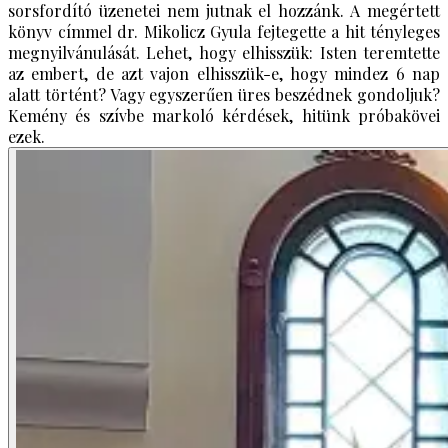
sorsfordító üzenetei nem jutnak el hozzánk. A megértett
könyv címmel dr. Mikolicz Gyula fejtegette a hit tényleges
megnyilvánulását. Lehet, hogy elhisszük: Isten teremtette
az embert, de azt vajon elhisszük-e, hogy mindez 6 nap
alatt történt? Vagy egyszerűen üres beszédnek gondoljuk?
Kemény és szívbe markoló kérdések, hitünk próbakövei
ezek.