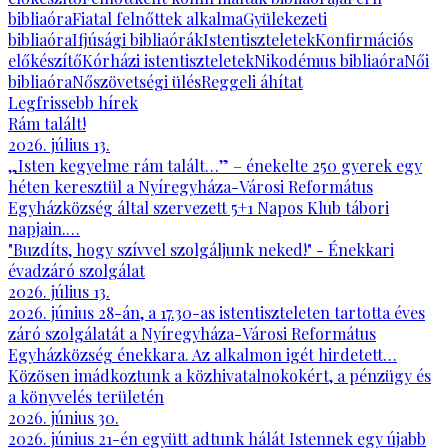
bibliaóra
Fiatal felnőttek alkalma
Gyülekezeti
bibliaóra
Ifjúsági bibliaórák
Istentiszteletek
Konfirmációs
előkészítő
Kórházi istentiszteletek
Nikodémus bibliaóra
Női
bibliaóra
Nőszövetségi ülés
Reggeli áhítat
Legfrissebb hírek
Rám talált!
2026. július 13.
„Isten kegyelme rám talált…” – énekelte 250 gyerek egy
héten keresztül a Nyíregyháza-Városi Református
Egyházközség által szervezett 5+1 Napos Klub tábori
napjain.…
"Buzdíts, hogy szívvel szolgáljunk neked!" - Énekkari
évadzáró szolgálat
2026. július 13.
2026. június 28-án, a 17.30-as istentiszteleten tartotta éves
záró szolgálatát a Nyíregyháza-Városi Református
Egyházközség énekkara. Az alkalmon igét hirdetett…
Közösen imádkoztunk a közhivatalnokokért, a pénzügy és
a könyvelés területén
2026. június 30.
2026. június 21-én együtt adtunk hálát Istennek egy újabb