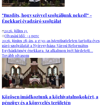
"Buzdíts, hogy szívvel szolgáljunk neked!" -
Énekkari évadzáró szolgálat
2026. július 13.
Olvasási idő: ~
1
perc
2026. június 28-án, a 17.30-as istentiszteleten tartotta éves
záró szolgálatát a Nyíregyháza-Városi Református
Egyházközség énekkara. Az alkalmon igét hirdetett…
Tovább olvasom
Közösen imádkoztunk a közhivatalnokokért, a
pénzügy és a könyvelés területén