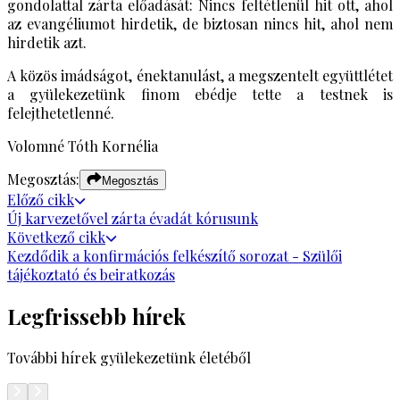
gondolattal zárta előadását: Nincs feltétlenül hit ott, ahol
az evangéliumot hirdetik, de biztosan nincs hit, ahol nem
hirdetik azt.
A közös imádságot, énektanulást, a megszentelt együttlétet
a gyülekezetünk finom ebédje tette a testnek is
felejthetetlenné.
Volomné Tóth Kornélia
Megosztás:
Megosztás
Előző
cikk
Új karvezetővel zárta évadát kórusunk
Következő
cikk
Kezdődik a konfirmációs felkészítő sorozat - Szülői
tájékoztató és beiratkozás
Legfrissebb hírek
További hírek gyülekezetünk életéből