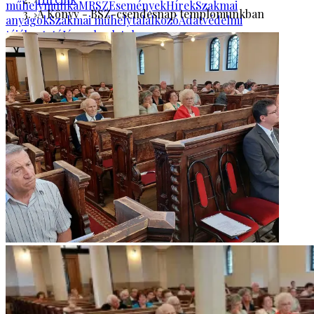
műhelymunka
MRSZ
Események
Hírek
Szakmai
A Könyv - BSZ-csendesnap templomunkban
anyagok
Szakmai műhelytalálkozó
Adatvédelmi
tájékoztató
Jó gyakorlatok