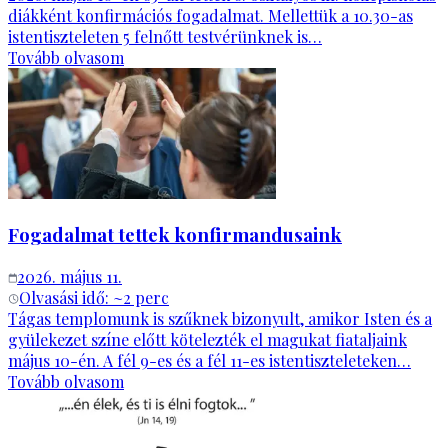
diákként konfirmációs fogadalmat. Mellettük a 10.30-as
istentiszteleten 5 felnőtt testvérünknek is…
Tovább olvasom
Fogadalmat tettek konfirmandusaink
2026. május 11.
Olvasási idő: ~
2
perc
Tágas templomunk is szűknek bizonyult, amikor Isten és a
gyülekezet színe előtt kötelezték el magukat fiataljaink
május 10-én. A fél 9-es és a fél 11-es istentiszteleteken…
Tovább olvasom