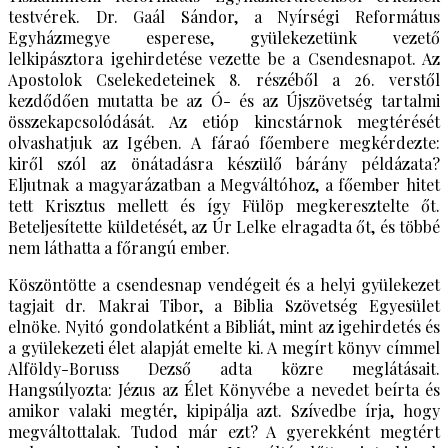
testvérek. Dr. Gaál Sándor, a Nyírségi Református
Egyházmegye esperese, gyülekezetünk vezető
lelkipásztora igehirdetése vezette be a Csendesnapot. Az
Apostolok Cselekedeteinek 8. részéből a 26. verstől
kezdődően mutatta be az Ó- és az Újszövetség tartalmi
összekapcsolódását. Az etióp kincstárnok megtérését
olvashatjuk az Igében. A fáraó főembere megkérdezte:
kiről szól az önátadásra készülő bárány példázata?
Eljutnak a magyarázatban a Megváltóhoz, a főember hitet
tett Krisztus mellett és így Fülöp megkeresztelte őt.
Beteljesítette küldetését, az Úr Lelke elragadta őt, és többé
nem láthatta a főrangú ember.
Köszöntötte a csendesnap vendégeit és a helyi gyülekezet
tagjait dr. Makrai Tibor, a Biblia Szövetség Egyesület
elnöke. Nyitó gondolatként a Bibliát, mint az igehirdetés és
a gyülekezeti élet alapját emelte ki. A megírt könyv címmel
Alföldy-Boruss Dezső adta közre meglátásait.
Hangsúlyozta: Jézus az Élet Könyvébe a nevedet beírta és
amikor valaki megtér, kipipálja azt. Szívedbe írja, hogy
megváltottalak. Tudod már ezt? A gyerekként megtért