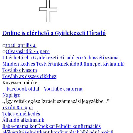
Online is elérhető a Gyülekezeti Híradó
2026. április 4.
Olvasási idő: ~
1
perc
Itt érhető el a Gyülekezeti Híradó 2026. húsvéti száma.
Minden kedves Testvérünknek áldott ünnepet kívánunk!
Tovább olvasom
Tovább az összes cikkhez
Kövessen minket
Facebook oldal
YouTube csatorna
Napi ige
„Így vették egész Izráelt származási jegyzékbe...”
1Krón 8,1–9,1a
Teljes elmélkedés
Állandó alkalmaink
Baba-mama kör
Énekkar
Felnőtt konfirmációs
előkészítő
Felnőttként konfirmáltak bibliaórája
Férfi