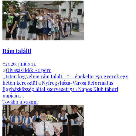
Rám talált!
2026. július 13.
Olvasási idő: ~
2
perc
„Isten kegyelme rám talált…” – énekelte 250 gyerek egy
héten keresztül a Nyíregyháza-Városi Református
Egyházközség által szervezett 5+1 Napos Klub tábori
napjain.…
Tovább olvasom