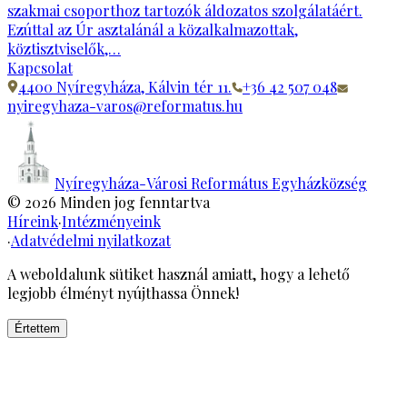
szakmai csoporthoz tartozók áldozatos szolgálatáért.
Ezúttal az Úr asztalánál a közalkalmazottak,
köztisztviselők,…
Kapcsolat
4400 Nyíregyháza, Kálvin tér 11.
+36 42 507 048
nyiregyhaza-varos@reformatus.hu
Nyíregyháza-Városi Református Egyházközség
©
2026
Minden jog fenntartva
Híreink
·
Intézményeink
·
Adatvédelmi nyilatkozat
A weboldalunk sütiket használ amiatt, hogy a lehető
legjobb élményt nyújthassa Önnek!
Értettem