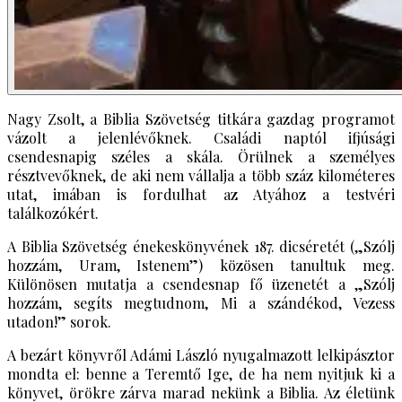
Nagy Zsolt, a Biblia Szövetség titkára gazdag programot
vázolt a jelenlévőknek. Családi naptól ifjúsági
csendesnapig széles a skála. Örülnek a személyes
résztvevőknek, de aki nem vállalja a több száz kilométeres
utat, imában is fordulhat az Atyához a testvéri
találkozókért.
A Biblia Szövetség énekeskönyvének 187. dicséretét („Szólj
hozzám, Uram, Istenem”) közösen tanultuk meg.
Különösen mutatja a csendesnap fő üzenetét a „Szólj
hozzám, segíts megtudnom, Mi a szándékod, Vezess
utadon!” sorok.
A bezárt könyvről Adámi László nyugalmazott lelkipásztor
mondta el: benne a Teremtő Ige, de ha nem nyitjuk ki a
könyvet, örökre zárva marad nekünk a Biblia. Az életünk