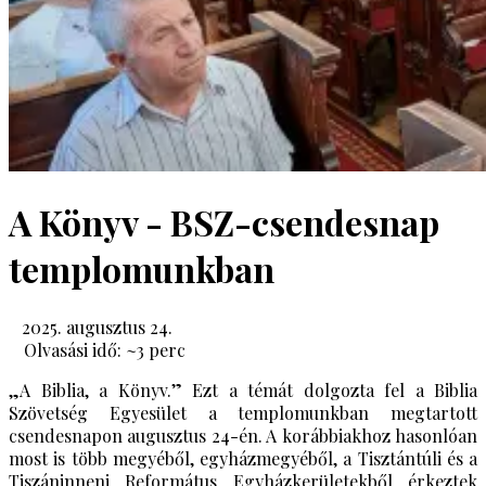
A Könyv - BSZ-csendesnap
templomunkban
2025. augusztus 24.
Olvasási idő: ~
3
perc
„A Biblia, a Könyv.” Ezt a témát dolgozta fel a Biblia
Szövetség Egyesület a templomunkban megtartott
csendesnapon augusztus 24-én. A korábbiakhoz hasonlóan
most is több megyéből, egyházmegyéből, a Tisztántúli és a
Tiszáninneni Református Egyházkerületekből érkeztek