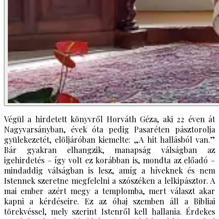
Végül a hirdetett könyvről Horváth Géza, aki 22 éven át
Nagyvarsányban, évek óta pedig Pasaréten pásztorolja
gyülekezetét, elöljáróban kiemelte: „A hit hallásból van.”
Bár gyakran elhangzik, manapság válságban az
igehirdetés – így volt ez korábban is, mondta az előadó –
mindaddig válságban is lesz, amíg a híveknek és nem
Istennek szeretne megfelelni a szószéken a lelkipásztor. A
mai ember azért megy a templomba, mert választ akar
kapni a kérdéseire. Ez az óhaj szemben áll a Bibliai
törekvéssel, mely szerint Istenről kell hallania. Érdekes