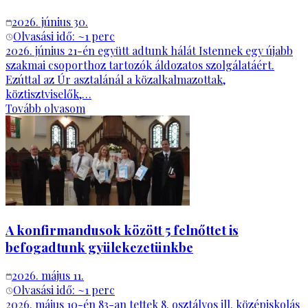
2026. június 30.
Olvasási idő: ~
1
perc
2026. június 21-én együtt adtunk hálát Istennek egy újabb
szakmai csoporthoz tartozók áldozatos szolgálatáért.
Ezúttal az Úr asztalánál a közalkalmazottak,
köztisztviselők,…
Tovább olvasom
A konfirmandusok között 5 felnőttet is
befogadtunk gyülekezetünkbe
2026. május 11.
Olvasási idő: ~
1
perc
2026. május 10-én 83-an tettek 8. osztályos ill. középiskolás