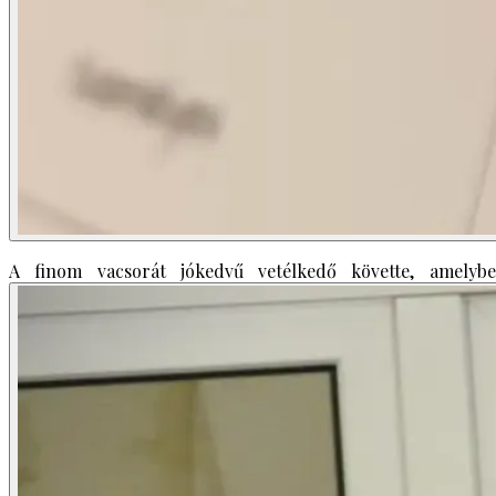
A finom vacsorát jókedvű vetélkedő követte, amelybe