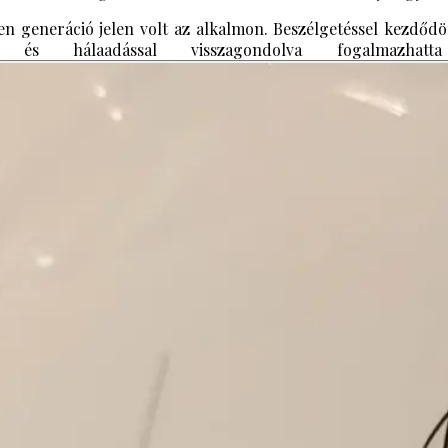
en generáció jelen volt az alkalmon. Beszélgetéssel kezdődöt
t, és hálaadással visszagondolva fogalma