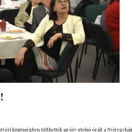
!
testvéri közösségben tölthették az óév utolsó óráit a Nyíregy