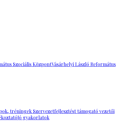
mátus Szociális Központ
Vásárhelyi László Református
pok, tréningek
Szervezetfejlesztést támogató vezetői
ékoztató
Jó gyakorlatok