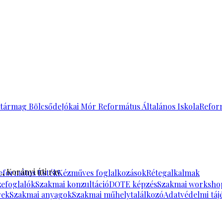
tármag Bölcsőde
Jókai Mór Református Általános Iskola
Refor
, Korányi úti rav.
eformátus Esték
Kézműves foglalkozások
Rétegalkalmak
zefoglalók
Szakmai konzultáció
DOTE képzés
Szakmai worksho
rek
Szakmai anyagok
Szakmai műhelytalálkozó
Adatvédelmi táj