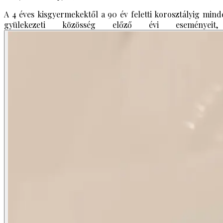
A 4 éves kisgyermekektől a 90 év feletti korosztályig mind
gyülekezeti közösség előző évi eseményei