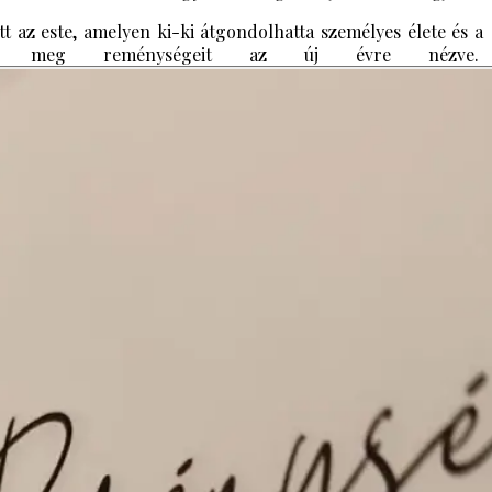
t az este, amelyen ki-ki átgondolhatta személyes élete és a
zhatta meg reménységeit az új évre nézve.