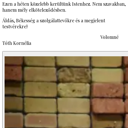
Ezen a héten közelebb kerültünk Istenhez. Nem szavakban,
hanem mély elköteleződésben.
Áldás, Békesség a szolgálattevőkre és a megjelent
testvérekre!
Volomné
Tóth Kornélia