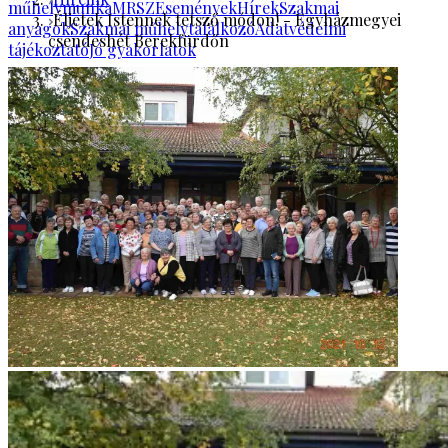
műhelymunka
MRSZ
Események
Hírek
Szakmai
Éljetek Istennek tetsző módon! - Egyházmegyei
anyagok
Szakmai műhelytalálkozó
Adatvédelmi
csendeshét Berekfürdőn
tájékoztató
Jó gyakorlatok