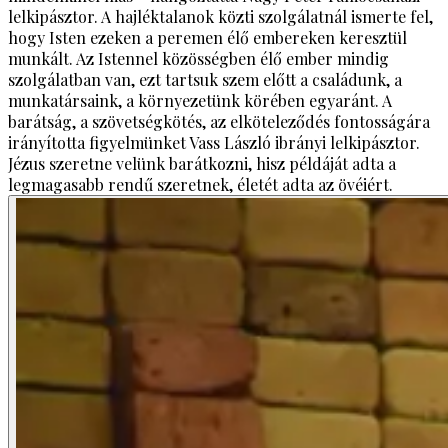
lelkipásztor. A hajléktalanok közti szolgálatnál ismerte fel,
hogy Isten ezeken a peremen élő embereken keresztül
munkált. Az Istennel közösségben élő ember mindig
szolgálatban van, ezt tartsuk szem előtt a családunk, a
munkatársaink, a környezetünk körében egyaránt. A
barátság, a szövetségkötés, az elköteleződés fontosságára
irányította figyelmünket Vass László ibrányi lelkipásztor.
Jézus szeretne velünk barátkozni, hisz példáját adta a
legmagasabb rendű szeretnek, életét adta az övéiért.