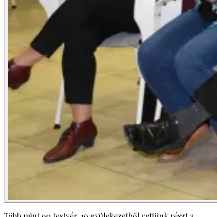
Több mint 90 testvér, 19 gyülekezetből vettünk részt a