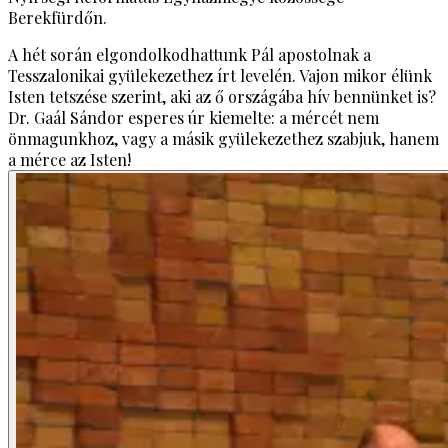
Berekfürdőn.
A hét során elgondolkodhattunk Pál apostolnak a
Tesszalonikai gyülekezethez írt levelén. Vajon mikor élünk
Isten tetszése szerint, aki az ő országába hív bennünket is?
Dr. Gaál Sándor esperes úr kiemelte: a mércét nem
önmagunkhoz, vagy a másik gyülekezethez szabjuk, hanem
a mérce az Isten!