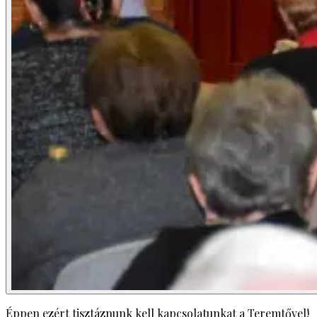
Éppen ezért tisztáznunk kell kapcsolatunkat a Teremtővel!