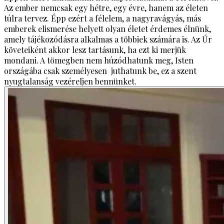
Az ember nemcsak egy hétre, egy évre, hanem az életen
túlra tervez. Épp ezért a félelem, a nagyravágyás, más
emberek elismerése helyett olyan életet érdemes élnünk,
amely tájékozódásra alkalmas a többiek számára is. Az Úr
követeiként akkor lesz tartásunk, ha ezt ki merjük
mondani. A tömegben nem húzódhatunk meg, Isten
országába csak személyesen juthatunk be, ez a szent
nyugtalanság vezéreljen bennünket.