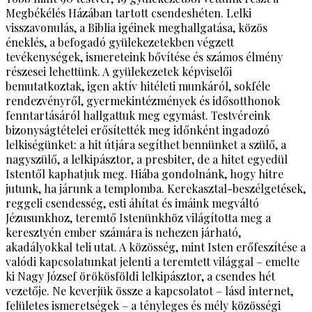
Megbékélés Házában tartott csendeshéten. Lelki
visszavonulás, a Biblia igéinek meghallgatása, közös
éneklés, a befogadó gyülekezetekben végzett
tevékenységek, ismereteink bővítése és számos élmény
részesei lehettünk. A gyülekezetek képviselői
bemutatkoztak, igen aktív hitéleti munkáról, sokféle
rendezvényről, gyermekintézmények és idősotthonok
fenntartásáról hallgattuk meg egymást. Testvéreink
bizonyságtételei erősítették meg időnként ingadozó
lelkiségünket: a hit útjára segíthet bennünket a szülő, a
nagyszülő, a lelkipásztor, a presbiter, de a hitet egyedül
Istentől kaphatjuk meg. Hiába gondolnánk, hogy hitre
jutunk, ha járunk a templomba. Kerekasztal-beszélgetések,
reggeli csendesség, esti áhítat és imáink megváltó
Jézusunkhoz, teremtő Istenünkhöz világította meg a
keresztyén ember számára is nehezen járható,
akadályokkal teli utat. A közösség, mint Isten erőfeszítése a
valódi kapcsolatunkat jelenti a teremtett világgal – emelte
ki Nagy József örökösföldi lelkipásztor, a csendes hét
vezetője. Ne keverjük össze a kapcsolatot – lásd internet,
felületes ismeretségek – a tényleges és mély közösségi