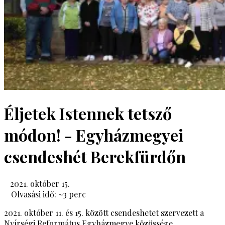
Éljetek Istennek tetsző
módon! - Egyházmegyei
csendeshét Berekfürdőn
2021. október 15.
Olvasási idő: ~
3
perc
2021. október 11. és 15. között csendeshetet szervezett a
Nyírségi Református Egyházmegye közössége