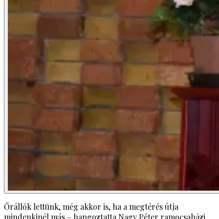
Őrállók lettünk, még akkor is, ha a megtérés útja
mindenkinél más – hangoztatta Nagy Péter ramocsaházi