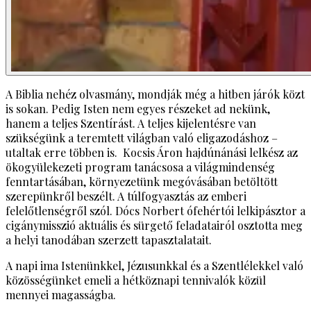
A Biblia nehéz olvasmány, mondják még a hitben járók közt
is sokan. Pedig Isten nem egyes részeket ad nekünk,
hanem a teljes Szentírást. A teljes kijelentésre van
szükségünk a teremtett világban való eligazodáshoz –
utaltak erre többen is. Kocsis Áron hajdúnánási lelkész az
ökogyülekezeti program tanácsosa a világmindenség
fenntartásában, környezetünk megóvásában betöltött
szerepünkről beszélt. A túlfogyasztás az emberi
felelőtlenségről szól. Dócs Norbert ófehértói lelkipásztor a
cigánymisszió aktuális és sürgető feladatairól osztotta meg
a helyi tanodában szerzett tapasztalatait.
A napi ima Istenünkkel, Jézusunkkal és a Szentlélekkel való
közösségünket emeli a hétköznapi tennivalók közül
mennyei magasságba.