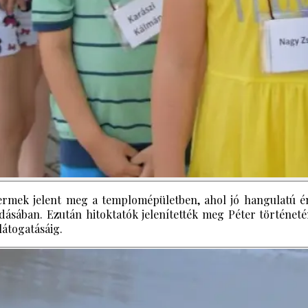
ermek jelent meg a templomépületben, ahol jó hangulatú én
őadásában. Ezután hitoktatók jelenítették meg Péter történe
látogatásáig.