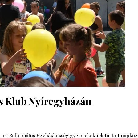
s Klub Nyíregyházán
rosi Református Egyházközség gyermekeknek tartott napközis 