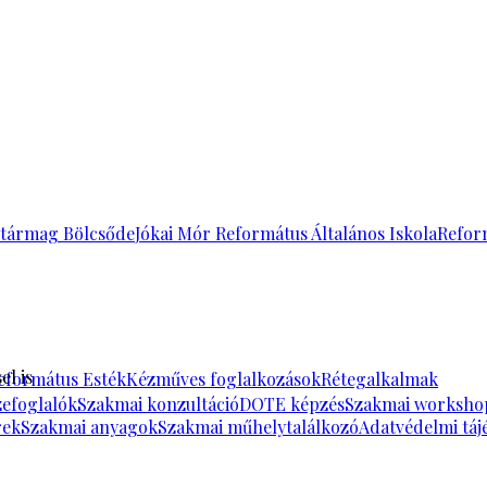
tármag Bölcsőde
Jókai Mór Református Általános Iskola
Refor
el is
eformátus Esték
Kézműves foglalkozások
Rétegalkalmak
zefoglalók
Szakmai konzultáció
DOTE képzés
Szakmai worksho
rek
Szakmai anyagok
Szakmai műhelytalálkozó
Adatvédelmi táj