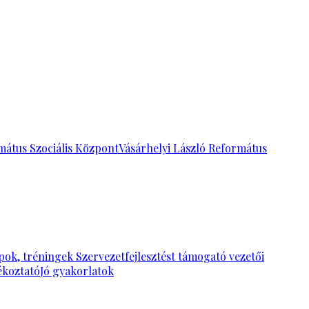
mátus Szociális Központ
Vásárhelyi László Református
pok, tréningek
Szervezetfejlesztést támogató vezetői
ékoztató
Jó gyakorlatok