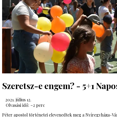
Szeretsz-e engem? - 5+1 Napo
2021. július 12.
Olvasási idő: ~
2
perc
Péter apostol történetei elevenedtek meg a Nyíregyháza-Vá