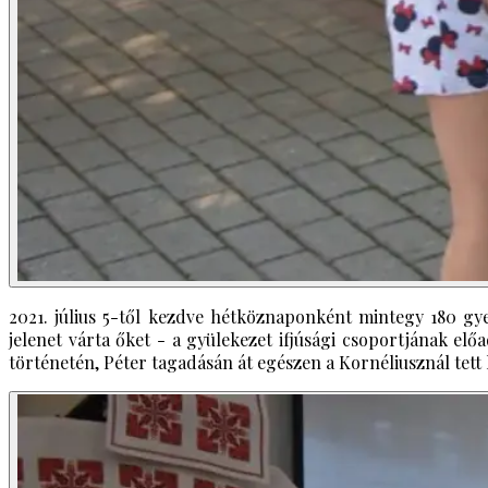
2021. július 5-től kezdve hétköznaponként mintegy 180 gy
jelenet várta őket - a gyülekezet ifjúsági csoportjának el
történetén, Péter tagadásán át egészen a Kornéliusznál tett 