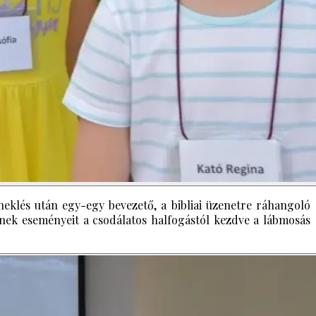
eklés után egy-egy bevezető, a bibliai üzenetre ráhangoló
tének eseményeit a csodálatos halfogástól kezdve a lábmosás