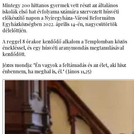
Mintegy 200 hittanos gyermek vett részt az általános
iskolák első hat évfolyama számára szervezett húsvéti
előkészítő napon a Nyíregyháza-Városi Református
Egyházközségben 2022. április 14-én, nagycsütörtök
délelőttjén.
A reggel 8 órakor kezdődő alkalom a Templomban közös
énekléssel, és egy húsvéti aranymondás megtanulásával
kezdődött.
Jézus mondja:
"Én vagyok a feltámadás és az élet, aki hisz
énbennem, ha meghal is, él." (János 11,25)