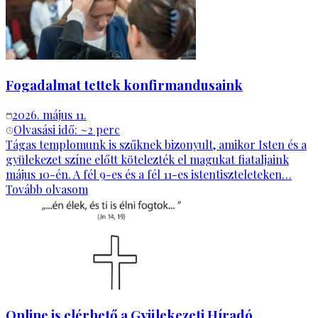
Fogadalmat tettek konfirmandusaink
2026. május 11.
Olvasási idő: ~
2
perc
Tágas templomunk is szűknek bizonyult, amikor Isten és a
gyülekezet színe előtt kötelezték el magukat fiataljaink
május 10-én. A fél 9-es és a fél 11-es istentiszteleteken…
Tovább olvasom
Online is elérhető a Gyülekezeti Híradó