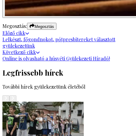
Megosztás:
Megosztás
Előző
cikk
Lelkészt, főgondnokot, pótpresbitereket választott
gyülekezetünk
Következő
cikk
Online is olvasható a húsvéti Gyülekezeti Híradó!
Legfrissebb hírek
További hírek gyülekezetünk életéből