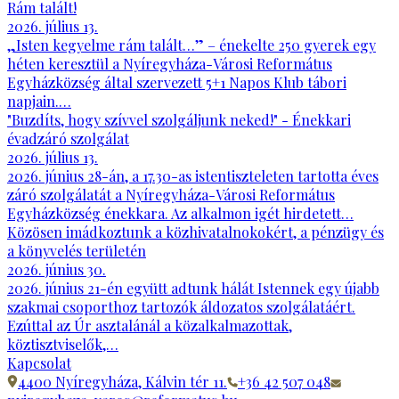
Rám talált!
2026. július 13.
„Isten kegyelme rám talált…” – énekelte 250 gyerek egy
héten keresztül a Nyíregyháza-Városi Református
Egyházközség által szervezett 5+1 Napos Klub tábori
napjain.…
"Buzdíts, hogy szívvel szolgáljunk neked!" - Énekkari
évadzáró szolgálat
2026. július 13.
2026. június 28-án, a 17.30-as istentiszteleten tartotta éves
záró szolgálatát a Nyíregyháza-Városi Református
Egyházközség énekkara. Az alkalmon igét hirdetett…
Közösen imádkoztunk a közhivatalnokokért, a pénzügy és
a könyvelés területén
2026. június 30.
2026. június 21-én együtt adtunk hálát Istennek egy újabb
szakmai csoporthoz tartozók áldozatos szolgálatáért.
Ezúttal az Úr asztalánál a közalkalmazottak,
köztisztviselők,…
Kapcsolat
4400 Nyíregyháza, Kálvin tér 11.
+36 42 507 048