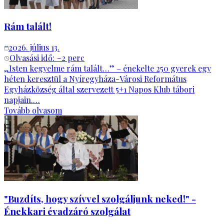
Rám talált!
2026. július 13.
Olvasási idő: ~
2
perc
„Isten kegyelme rám talált…” – énekelte 250 gyerek egy
héten keresztül a Nyíregyháza-Városi Református
Egyházközség által szervezett 5+1 Napos Klub tábori
napjain.…
Tovább olvasom
"Buzdíts, hogy szívvel szolgáljunk neked!" -
Énekkari évadzáró szolgálat