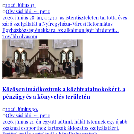
2026. július 13.
Olvasási idő: ~
1
perc
2026. június 28-án, a 17.30-as istentiszteleten tartotta éves
záró szolgálatát a Nyíregyháza-Városi Református
Egyházközség énekkara. Az alkalmon igét hirdetett…
Tovább olvasom
Közösen imádkoztunk a közhivatalnokokért, a
pénzügy és a könyvelés területén
2026. június 30.
Olvasási idő: ~
1
perc
2026. június 21-én együtt adtunk hálát Istennek egy újabb
szakmai csoporthoz tartozók áldozatos szolgálatáért.