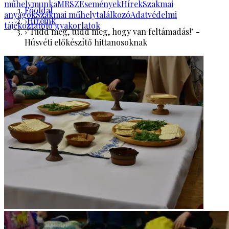
műhelymunka
MRSZ
Események
Hírek
Szakmai
Főoldal
anyagok
Szakmai műhelytalálkozó
Adatvédelmi
Híreink
tájékoztató
Jó gyakorlatok
"Tudd meg, tudd meg, hogy van feltámadás!" -
Húsvéti előkészítő hittanosoknak