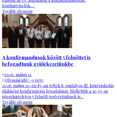
Ezúttal az Úr asztalánál a közalkalmazottak,
köztisztviselők,…
Tovább olvasom
A konfirmandusok között 5 felnőttet is
befogadtunk gyülekezetünkbe
2026. május 11.
Olvasási idő: ~
1
perc
2026. május 10-én 83-an tettek 8. osztályos ill. középiskolás
diákként konfirmációs fogadalmat. Mellettük a 10.30-as
istentiszteleten 5 felnőtt testvérünknek is…
Tovább olvasom