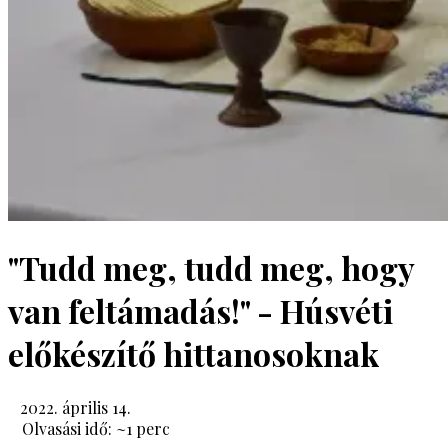
"Tudd meg, tudd meg, hogy
van feltámadás!" - Húsvéti
előkészítő hittanosoknak
2022. április 14.
Olvasási idő: ~
1
perc