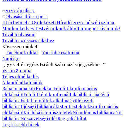
2026. április 4.
Olvasási idő: ~
1
perc
Itt érhető el a Gyülekezeti Híradó 2026. húsvéti száma.
Minden kedves Testvérünknek áldott ünnepet kívánunk!
Tovább olvasom
Tovább az összes cikkhez
Kövessen minket
Facebook oldal
YouTube csatorna
Napi ige
„Így vették egész Izráelt származási jegyzékbe...”
1Krón 8,1–9,1a
Teljes elmélkedés
Állandó alkalmaink
Baba-mama kör
Énekkar
Felnőtt konfirmációs
előkészítő
Felnőttként konfirmáltak bibliaórája
Férfi
bibliaóra
Fiatal felnőttek alkalma
Gyülekezeti
bibliaóra
Ifjúsági bibliaórák
Istentiszteletek
Konfirmációs
előkészítő
Kórházi istentiszteletek
Nikodémus bibliaóra
Női
bibliaóra
Nőszövetségi ülés
Reggeli áhítat
Legfrissebb hírek