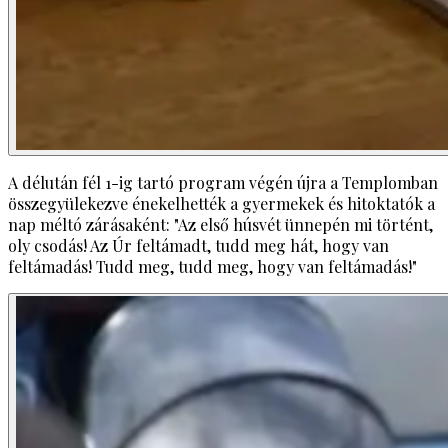
A délután fél 1-ig tartó program végén újra a Templomban
összegyülekezve énekelhették a gyermekek és hitoktatók a
nap méltó zárásaként:
"Az első húsvét ünnepén mi történt,
oly csodás! Az Úr feltámadt, tudd meg hát, hogy van
feltámadás! Tudd meg, tudd meg, hogy van feltámadás!"