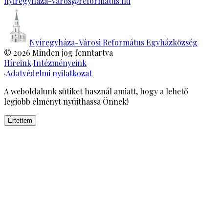
nyiregyhaza-varos@reformatus.hu
Nyíregyháza-Városi Református Egyházközség
©
2026
Minden jog fenntartva
Híreink
·
Intézményeink
·
Adatvédelmi nyilatkozat
A weboldalunk sütiket használ amiatt, hogy a lehető
legjobb élményt nyújthassa Önnek!
Értettem