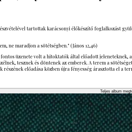
észvételével tartottak karácsonyi élőkészítő foglalkozást gy
nem, ne maradjon a sötétségben." (János 12,46)
fontos üzenete volt a hitoktatók által előadott jeleneteknek,
zélnek, tesznek és döntenek az emberek. A terem a sötétséget 
k részének előadása közben újra fényesség árasztotta el a ter
Teljes album megt