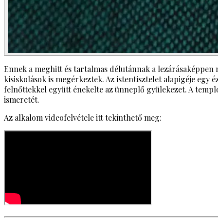
Ennek a meghitt és tartalmas délutánnak a lezárásaképpen mi
kisiskolások is megérkeztek. Az istentisztelet alapigéje eg
felnőttekkel együtt énekelte az ünneplő gyülekezet. A templ
ismeretét.
Az alkalom videofelvétele itt tekinthető meg: