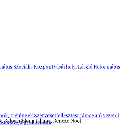
mátus Szociális Központ
Vásárhelyi László Református
pok, tréningek
Szervezetfejlesztést támogató vezetői
k, Balogh Elena Liliána, Bencze Noel
ékoztató
Jó gyakorlatok