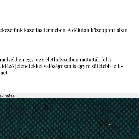
ülekezetünk kazettás termében. A délután középpontjában
 amelyekben egy-egy élethelyzetben mutatták fel a
idéző jelenetekkel valóságosan is egyre sötétebb lett -
met.
ekintése