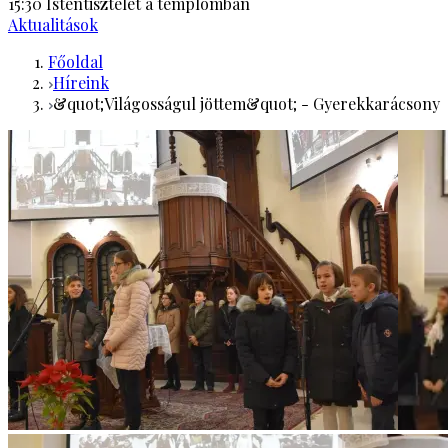
15:30
Istentisztelet a templomban
Aktualitások
Főoldal
Híreink
&quot;Világosságul jöttem&quot; - Gyerekkarácsony