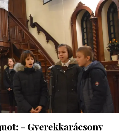
uot; - Gyerekkarácsony