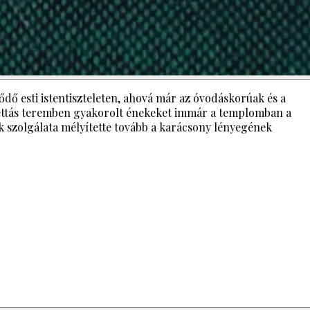
dő esti istentiszteleten, ahová már az óvodáskorúak és a
 kazettás teremben gyakorolt énekeket immár a templomban a
ok szolgálata mélyítette tovább a karácsony lényegének