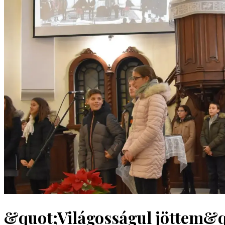
&quot;Világosságul jöttem&q