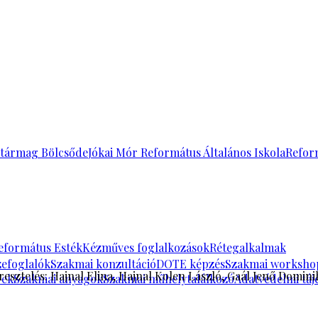
tármag Bölcsőde
Jókai Mór Református Általános Iskola
Refor
eformátus Esték
Kézműves foglalkozások
Rétegalkalmak
zefoglalók
Szakmai konzultáció
DOTE képzés
Szakmai worksho
resztelés: Hajnal Elina, Hajnal Kolen László, Gaál Jenő Domini
rek
Szakmai anyagok
Szakmai műhelytalálkozó
Adatvédelmi táj