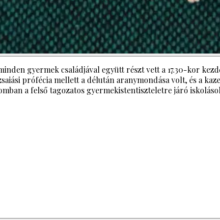
nden gyermek családjával együtt részt vett a 17.30-kor kezdő
y ézsaiási prófécia mellett a délután aranymondása volt, és a
omban a felső tagozatos gyermekistentiszteletre járó iskolás