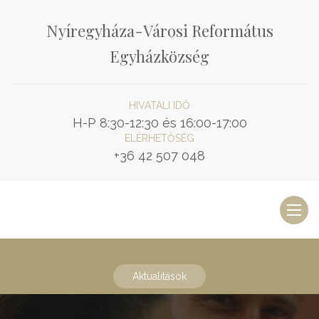
Nyíregyháza-Városi Református
Egyházközség
HIVATALI IDŐ
H-P 8:30-12:30 és 16:00-17:00
ELÉRHETŐSÉG
+36 42 507 048
Toggl
naviga
Aktualitások