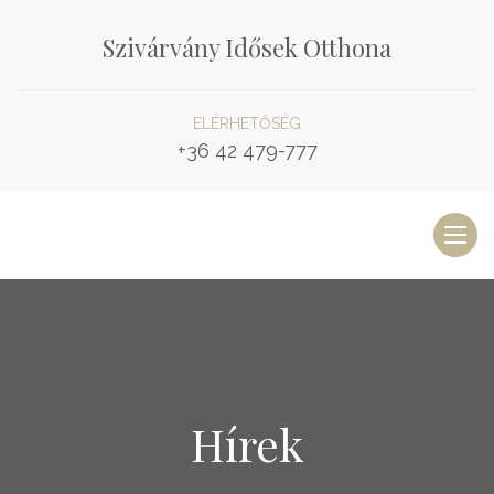
Szivárvány Idősek Otthona
ELÉRHETŐSÉG
+36 42 479-777
Toggl
naviga
Hírek