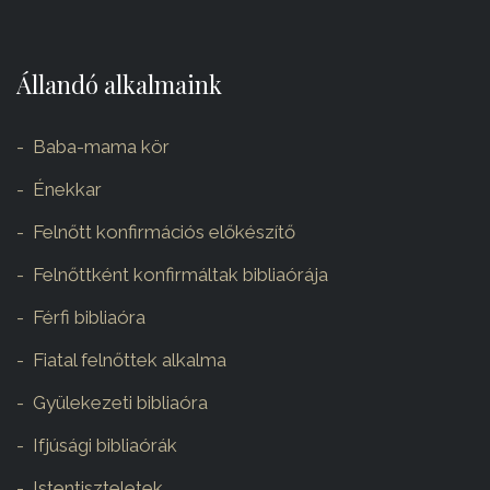
Állandó alkalmaink
Baba-mama kör
Énekkar
Felnőtt konfirmációs előkészítő
Felnőttként konfirmáltak bibliaórája
Férfi bibliaóra
Fiatal felnőttek alkalma
Gyülekezeti bibliaóra
Ifjúsági bibliaórák
Istentiszteletek