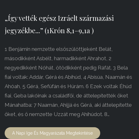
„Így vették egész Izráelt származási
jegyzékbe...” (1Krón 8,1–9,1a )
1 Benjámin nemzette elsőszülöttjeként Belát,
másodikként Asbélt, harmadikként Ahrahot, 2
negyedikként Nóhát, ötödikként pedig Ráfát. 3 Bela
fiai voltak: Addár, Gérá és Abíhúd, 4 Abísúa, Naamán és
Ahóah, 5 Gérá, Sefúfán és Húrám. 6 Ezek voltak Éhúd
fiai, Geba lakóinak a családfői, de áttelepítették őket
Mánahatba: 7 Naamán, Ahijjá és Gérá, aki áttelepítette
őket, és ő nemzette Uzzát meg Ahíhúdot. 8…
A Napi Ige És Magyarázata Megtekintése