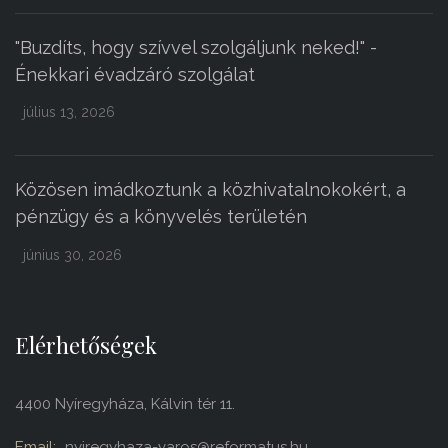
"Buzdíts, hogy szívvel szolgáljunk neked!" -
Énekkari évadzáró szolgálat
július 13, 2026
Közösen imádkoztunk a közhivatalnokokért, a
pénzügy és a könyvelés területén
június 30, 2026
Elérhetőségek
4400 Nyíregyháza, Kálvin tér 11.
Email:
nyiregyhaza-varos@reformatus.hu