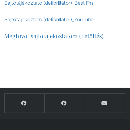
Sajtótájékoztató (defibrillátor)_Best Fm
Sajtótájékoztató (defibrillátor)_YouTube
Meghivo_sajtotajekoztatora (Letöltés)