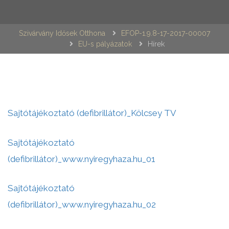
Szivárvány Idősek Otthona
EFOP-1.9.8-17-2017-00007
EU-s pályázatok
Hírek
Sajtótájékoztató (defibrillátor)_Kölcsey TV
Sajtótájékoztató
(defibrillátor)_www.nyiregyhaza.hu_01
Sajtótájékoztató
(defibrillátor)_www.nyiregyhaza.hu_02