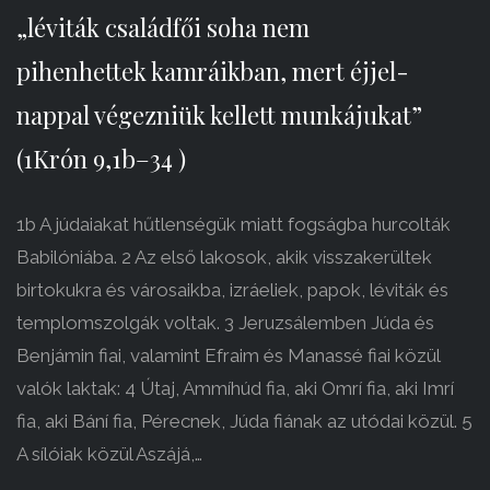
„léviták családfői soha nem
pihenhettek kamráikban, mert éjjel-
nappal végezniük kellett munkájukat”
(1Krón 9,1b–34 )
1b A júdaiakat hűtlenségük miatt fogságba hurcolták
Babilóniába. 2 Az első lakosok, akik visszakerültek
birtokukra és városaikba, izráeliek, papok, léviták és
templomszolgák voltak. 3 Jeruzsálemben Júda és
Benjámin fiai, valamint Efraim és Manassé fiai közül
valók laktak: 4 Útaj, Ammíhúd fia, aki Omrí fia, aki Imrí
fia, aki Bání fia, Pérecnek, Júda fiának az utódai közül. 5
A sílóiak közül Aszájá,…