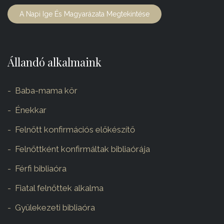
A Napi Ige És Magyarázata Megtekintése
Állandó alkalmaink
Baba-mama kör
Énekkar
Felnőtt konfirmációs előkészítő
Felnőttként konfirmáltak bibliaórája
Férfi bibliaóra
Fiatal felnőttek alkalma
Gyülekezeti bibliaóra