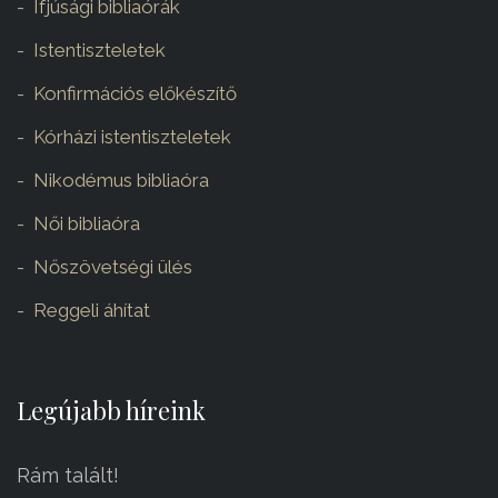
Ifjúsági bibliaórák
Istentiszteletek
Konfirmációs előkészítő
Kórházi istentiszteletek
Nikodémus bibliaóra
Női bibliaóra
Nőszövetségi ülés
Reggeli áhítat
Legújabb híreink
Rám talált!