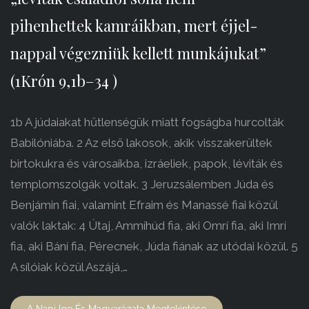
pihenhettek kamráikban, mert éjjel-
nappal végezniük kellett munkájukat”
(1Krón 9,1b–34 )
1b A júdaiakat hűtlenségük miatt fogságba hurcolták
Babilóniába. 2 Az első lakosok, akik visszakerültek
birtokukra és városaikba, izráeliek, papok, léviták és
templomszolgák voltak. 3 Jeruzsálemben Júda és
Benjámin fiai, valamint Efraim és Manassé fiai közül
valók laktak: 4 Útaj, Ammíhúd fia, aki Omrí fia, aki Imrí
fia, aki Bání fia, Pérecnek, Júda fiának az utódai közül. 5
A sílóiak közül Aszájá,…