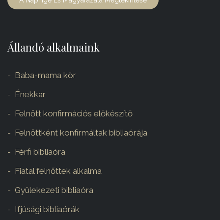
A Napi Ige És Magyarázata Megtekintése
Állandó alkalmaink
Baba-mama kör
Énekkar
Felnőtt konfirmációs előkészítő
Felnőttként konfirmáltak bibliaórája
Férfi bibliaóra
Fiatal felnőttek alkalma
Gyülekezeti bibliaóra
Ifjúsági bibliaórák