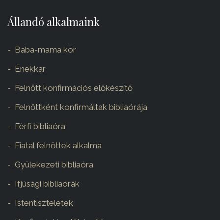
Állandó alkalmaink
Baba-mama kör
Énekkar
Felnőtt konfirmációs előkészítő
Felnőttként konfirmáltak bibliaórája
Férfi bibliaóra
Fiatal felnőttek alkalma
Gyülekezeti bibliaóra
Ifjúsági bibliaórák
Istentiszteletek