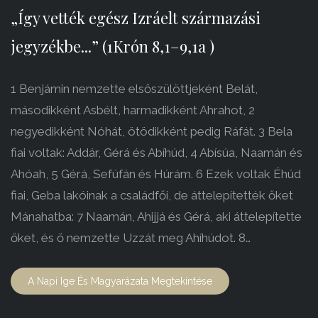
„Így vették egész Izráelt származási
jegyzékbe...” (1Krón 8,1–9,1a )
1 Benjámin nemzette elsőszülöttjeként Belát,
másodikként Asbélt, harmadikként Ahrahot, 2
negyedikként Nóhát, ötödikként pedig Ráfát. 3 Bela
fiai voltak: Addár, Gérá és Abíhúd, 4 Abísúa, Naamán és
Ahóah, 5 Gérá, Sefúfán és Húrám. 6 Ezek voltak Éhúd
fiai, Geba lakóinak a családfői, de áttelepítették őket
Mánahatba: 7 Naamán, Ahijjá és Gérá, aki áttelepítette
őket, és ő nemzette Uzzát meg Ahíhúdot. 8…
A Napi Ige És Magyarázata Megtekintése