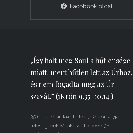
Facebook oldal
„Így halt meg Saul a hűtlensége
miatt, mert hűtlen lett az Úrhoz,
és nem fogadta meg az Úr
szavát.” (1Krón 9,35–10,14 )
35 Gibeónban lakott Jeíél, Gibeón atyja;
feleségének Maaká volt a neve. 36