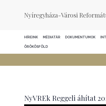
Nyíregyháza-Városi Reformát
HÍREINK
MÉDIATÁR
DOKUMENTUMOK
IN
ÖRÖKÖSFÖLD
NyVREk Reggeli áhítat 202