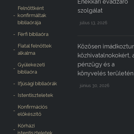
Énekkari évadzáró
Felnőttként
szolgálat
konfirmáltak
bibliaórája
július 13, 2026
Férfi bibliaóra
Fiatal felnőttek
Közösen imádkoztun
alkalma
közhivatalnokokért, 
pénzügy és a
Gyülekezeti
bibliaóra
könyvelés területén
Ifjúsági bibliaórák
június 30, 2026
Istentiszteletek
Konfirmációs
előkészítő
Kórházi
istentiszteletek