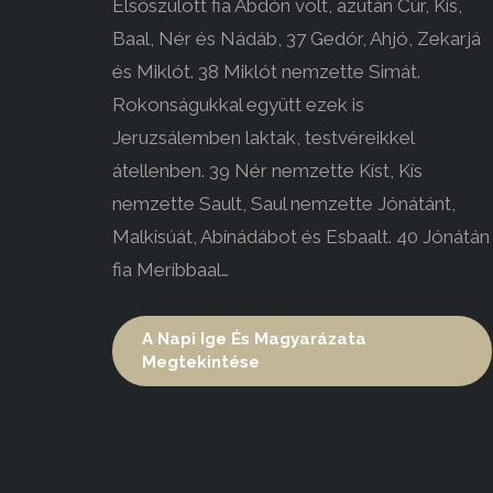
Elsőszülött fia Abdón volt, azután Cúr, Kís,
Baal, Nér és Nádáb, 37 Gedór, Ahjó, Zekarjá
és Miklót. 38 Miklót nemzette Simát.
Rokonságukkal együtt ezek is
Jeruzsálemben laktak, testvéreikkel
átellenben. 39 Nér nemzette Kíst, Kís
nemzette Sault, Saul nemzette Jónátánt,
Malkísúát, Abínádábot és Esbaalt. 40 Jónátán
fia Meríbbaal…
A Napi Ige És Magyarázata
Megtekintése