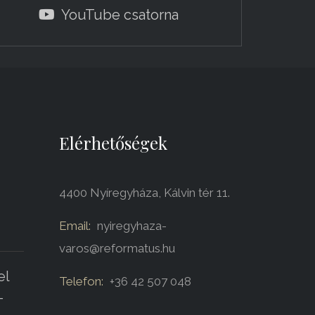
YouTube csatorna
Elérhetőségek
4400 Nyíregyháza, Kálvin tér 11.
Email:
nyiregyhaza-
varos@reformatus.hu
el
Telefon:
+36 42 507 048
-