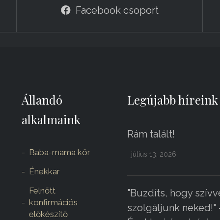
Facebook csoport
Állandó
Legújabb híreink
alkalmaink
Rám talált!
Baba-mama kör
július 13, 2026
Énekkar
Felnőtt
"Buzdíts, hogy szívv
konfirmációs
szolgáljunk neked!" 
előkészítő