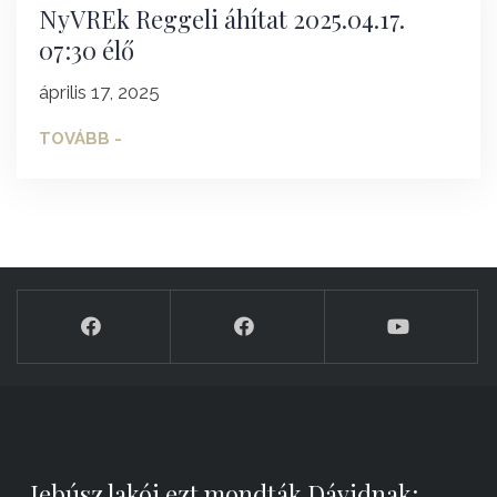
NyVREk Reggeli áhítat 2025.04.17.
07:30 élő
április 17, 2025
TOVÁBB -
„Jebúsz lakói ezt mondták Dávidnak: