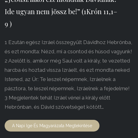
Ide ugyan nem jössz be!” (1Krón 11,1–
9 )
1 Ezután egész Izráel összegyűlt Dávidhoz Hebrónba,
és ezt mondta: Nézd, mi a csontod és húsod vagyunk!
2 Azelőtt is, amikor még Saul volt a király, te vezetted
harcba és hoztad vissza Izráelt, és ezt mondta neked
Istened, az Úr: Te leszel népemnek, Izráelnek a
pásztora, te leszel népemnek, Izráelnek a fejedelme!
3 Megjelentek tehát Izráel vénei a király előtt
Hebrónban, és Dávid szövetséget kötött…
A Napi Ige És Magyarázata Megtekintése