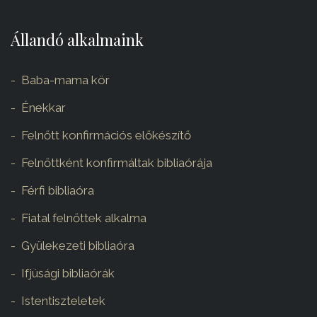
Állandó alkalmaink
Baba-mama kör
Énekkar
Felnőtt konfirmációs előkészítő
Felnőttként konfirmáltak bibliaórája
Férfi bibliaóra
Fiatal felnőttek alkalma
Gyülekezeti bibliaóra
Ifjúsági bibliaórák
Istentiszteletek