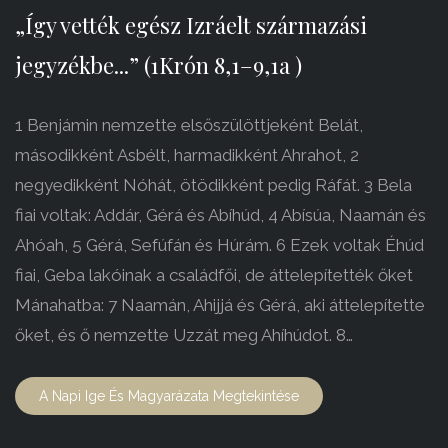
„Így vették egész Izráelt származási
jegyzékbe...” (1Krón 8,1–9,1a )
1 Benjámin nemzette elsőszülöttjeként Belát,
másodikként Asbélt, harmadikként Ahrahot, 2
negyedikként Nóhát, ötödikként pedig Ráfát. 3 Bela
fiai voltak: Addár, Gérá és Abíhúd, 4 Abísúa, Naamán és
Ahóah, 5 Gérá, Sefúfán és Húrám. 6 Ezek voltak Éhúd
fiai, Geba lakóinak a családfői, de áttelepítették őket
Mánahatba: 7 Naamán, Ahijjá és Gérá, aki áttelepítette
őket, és ő nemzette Uzzát meg Ahíhúdot. 8…
A Napi Ige És Magyarázata Megtekintése