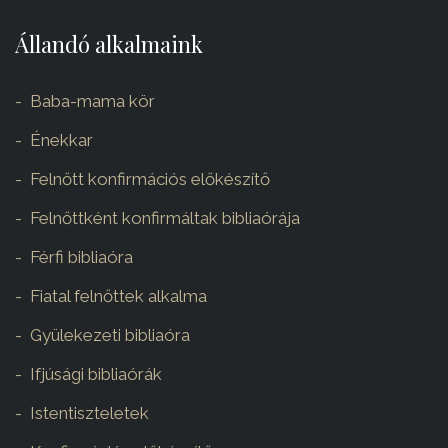
Állandó alkalmaink
Baba-mama kör
Énekkar
Felnőtt konfirmációs előkészítő
Felnőttként konfirmáltak bibliaórája
Férfi bibliaóra
Fiatal felnőttek alkalma
Gyülekezeti bibliaóra
Ifjúsági bibliaórák
Istentiszteletek