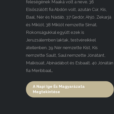
feleségének Maaká volt a neve. 36
Elsőszülött fia Abdón volt, azután Cúr, Kís,
Baal, Nér és Nádáb, 37 Gedór, Ahjó, Zekarjá
és Miklót. 38 Miklót nemzette Simát.
Rokonságukkal együtt ezek is
Jeruzsálemben laktak, testvéreikkel
átellenben. 39 Nér nemzette Kíst, Kís
nemzette Sault, Saul nemzette Jónátánt,
Malkísúát, Abínádábot és Esbaalt. 40 Jónátán
fia Meríbbaal…
A Napi Ige És Magyarázata
Megtekintése