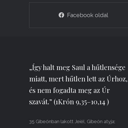
Facebook oldal
„Így halt meg Saul a hűtlensége
miatt, mert hűtlen lett az Úrhoz,
és nem fogadta meg az Úr
szavát.” (1Krón 9,35–10,14 )
35 Gibeónban lakott Jeíél, Gibeón atyja;