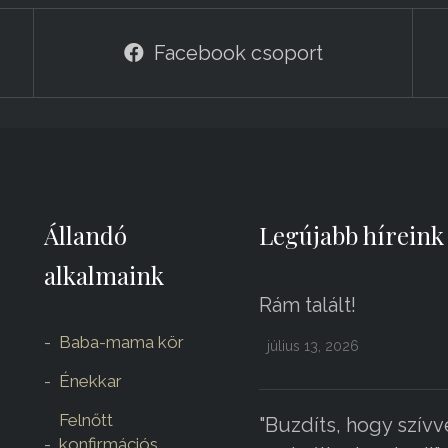
Facebook csoport
Állandó
Legújabb híreink
alkalmaink
Rám talált!
Baba-mama kör
július 13, 2026
Énekkar
Felnőtt
"Buzdíts, hogy szívv
konfirmációs