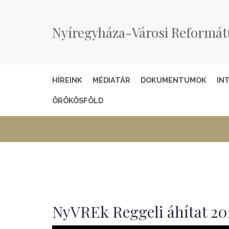
Nyíregyháza-Városi Reformát
HÍREINK
MÉDIATÁR
DOKUMENTUMOK
IN
ÖRÖKÖSFÖLD
NyVREk Reggeli áhítat 202