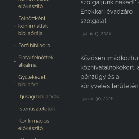
szolgáljunk neked!" 
előkészítő
Énekkari évadzáró
Felnőttként
szolgálat
konfirmáltak
bibliaórája
július 13, 2026
Férfi bibliaóra
Fiatal felnőttek
Közösen imádkoztun
alkalma
közhivatalnokokért, 
pénzügy és a
Gyülekezeti
bibliaóra
könyvelés területén
Ifjúsági bibliaórák
június 30, 2026
Istentiszteletek
Konfirmációs
előkészítő