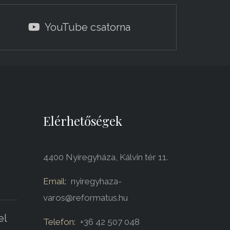
YouTube csatorna
Elérhetőségek
4400 Nyíregyháza, Kálvin tér 11.
Email:
nyiregyhaza-
varos@reformatus.hu
el
Telefon:
+36 42 507 048