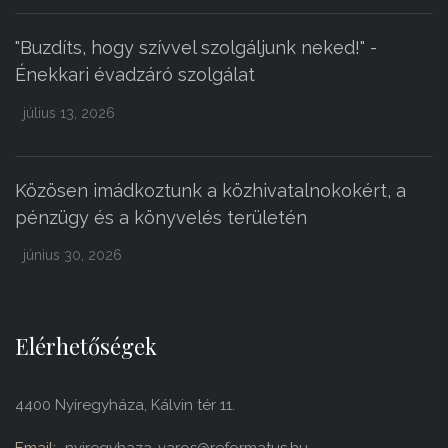
"Buzdíts, hogy szívvel szolgáljunk neked!" -
Énekkari évadzáró szolgálat
július 13, 2026
Közösen imádkoztunk a közhivatalnokokért, a
pénzügy és a könyvelés területén
június 30, 2026
Elérhetőségek
4400 Nyíregyháza, Kálvin tér 11.
Email:
nyiregyhaza-varos@reformatus.hu