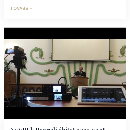
TOVÁBB -
NyVREk Reggeli áhítat 2022.02.18.