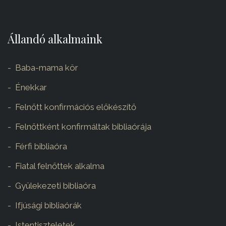
Állandó alkalmaink
Baba-mama kör
Énekkar
Felnőtt konfirmációs előkészítő
Felnőttként konfirmáltak bibliaórája
Férfi bibliaóra
Fiatal felnőttek alkalma
Gyülekezeti bibliaóra
Ifjúsági bibliaórák
Istentiszteletek