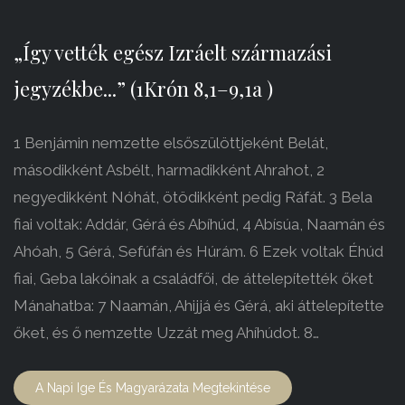
„Így vették egész Izráelt származási
jegyzékbe...” (1Krón 8,1–9,1a )
1 Benjámin nemzette elsőszülöttjeként Belát,
másodikként Asbélt, harmadikként Ahrahot, 2
negyedikként Nóhát, ötödikként pedig Ráfát. 3 Bela
fiai voltak: Addár, Gérá és Abíhúd, 4 Abísúa, Naamán és
Ahóah, 5 Gérá, Sefúfán és Húrám. 6 Ezek voltak Éhúd
fiai, Geba lakóinak a családfői, de áttelepítették őket
Mánahatba: 7 Naamán, Ahijjá és Gérá, aki áttelepítette
őket, és ő nemzette Uzzát meg Ahíhúdot. 8…
A Napi Ige És Magyarázata Megtekintése