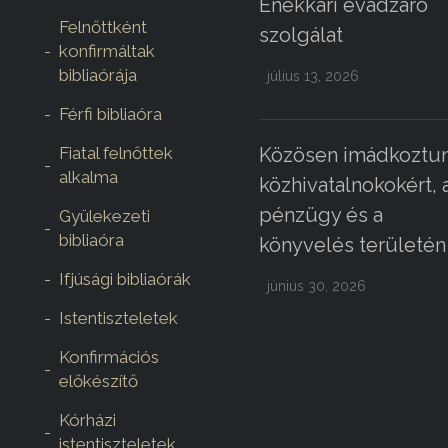
Énekkari évadzáró
Felnőttként
szolgálat
konfirmáltak
bibliaórája
július 13, 2026
Férfi bibliaóra
Fiatal felnőttek
Közösen imádkoztun
alkalma
közhivatalnokokért, 
pénzügy és a
Gyülekezeti
bibliaóra
könyvelés területén
Ifjúsági bibliaórák
június 30, 2026
Istentiszteletek
Konfirmációs
előkészítő
Kórházi
istentiszteletek