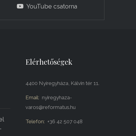
YouTube csatorna
Elérhetőségek
4400 Nyíregyháza, Kálvin tér 11.
Email:
nyiregyhaza-
varos@reformatus.hu
el
Telefon:
+36 42 507 048
-