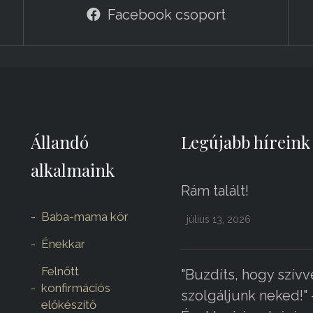
Facebook csoport
Állandó
Legújabb híreink
alkalmaink
Rám talált!
Baba-mama kör
július 13, 2026
Énekkar
Felnőtt
"Buzdíts, hogy szívv
konfirmációs
szolgáljunk neked!" 
előkészítő