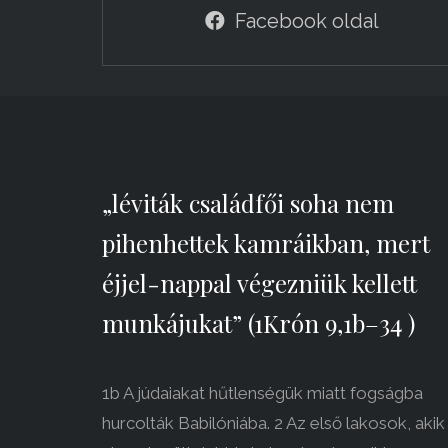
Facebook oldal
„léviták családfői soha nem
pihenhettek kamráikban, mert
éjjel-nappal végezniük kellett
munkájukat” (1Krón 9,1b–34 )
1b A júdaiakat hűtlenségük miatt fogságba
hurcolták Babilóniába. 2 Az első lakosok, akik