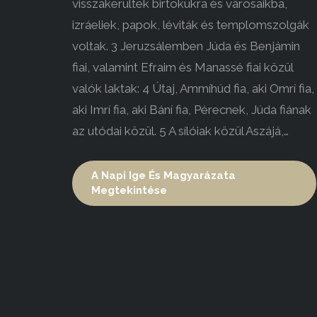
visszakerültek birtokukra és városaikba,
izráeliek, papok, léviták és templomszolgák
voltak. 3 Jeruzsálemben Júda és Benjámin
fiai, valamint Efraim és Manassé fiai közül
valók laktak: 4 Útaj, Ammíhúd fia, aki Omrí fia,
aki Imrí fia, aki Bání fia, Pérecnek, Júda fiának
az utódai közül. 5 A sílóiak közül Aszájá,…
A Napi Ige És Magyarázata
Megtekintése