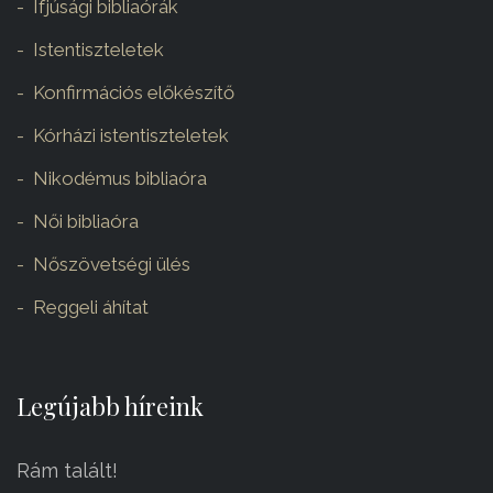
Ifjúsági bibliaórák
Istentiszteletek
Konfirmációs előkészítő
Kórházi istentiszteletek
Nikodémus bibliaóra
Női bibliaóra
Nőszövetségi ülés
Reggeli áhítat
Legújabb híreink
Rám talált!