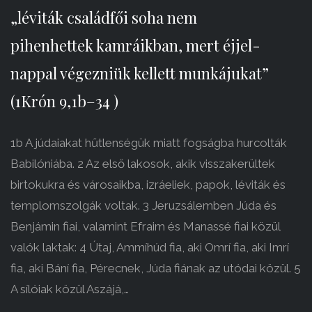
„léviták családfői soha nem
pihenhettek kamráikban, mert éjjel-
nappal végezniük kellett munkájukat”
(1Krón 9,1b–34 )
1b A júdaiakat hűtlenségük miatt fogságba hurcolták
Babilóniába. 2 Az első lakosok, akik visszakerültek
birtokukra és városaikba, izráeliek, papok, léviták és
templomszolgák voltak. 3 Jeruzsálemben Júda és
Benjámin fiai, valamint Efraim és Manassé fiai közül
valók laktak: 4 Útaj, Ammíhúd fia, aki Omrí fia, aki Imrí
fia, aki Bání fia, Pérecnek, Júda fiának az utódai közül. 5
A sílóiak közül Aszájá,…