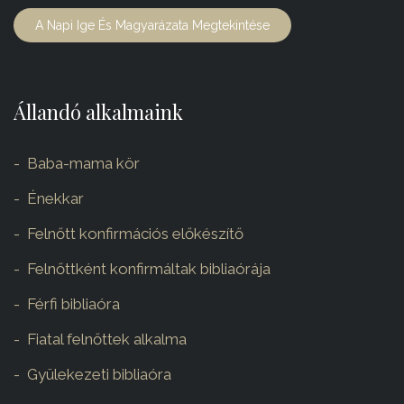
A Napi Ige És Magyarázata Megtekintése
Állandó alkalmaink
Baba-mama kör
Énekkar
Felnőtt konfirmációs előkészítő
Felnőttként konfirmáltak bibliaórája
Férfi bibliaóra
Fiatal felnőttek alkalma
Gyülekezeti bibliaóra