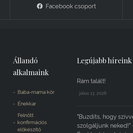
Facebook csoport
Állandó
Legújabb híreink
alkalmaink
Rám talált!
Baba-mama kör
július 13, 2026
Énekkar
Felnőtt
"Buzdíts, hogy szívv
konfirmációs
szolgáljunk neked!" 
előkészítő