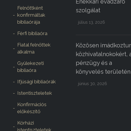
Énekkari évadzáró
Felnőttként
szolgálat
konfirmáltak
bibliaórája
július 13, 2026
Férfi bibliaóra
Fiatal felnőttek
Közösen imádkoztun
alkalma
közhivatalnokokért, 
pénzügy és a
Gyülekezeti
bibliaóra
könyvelés területén
Ifjúsági bibliaórák
június 30, 2026
Istentiszteletek
Konfirmációs
előkészítő
Kórházi
istentiszteletek