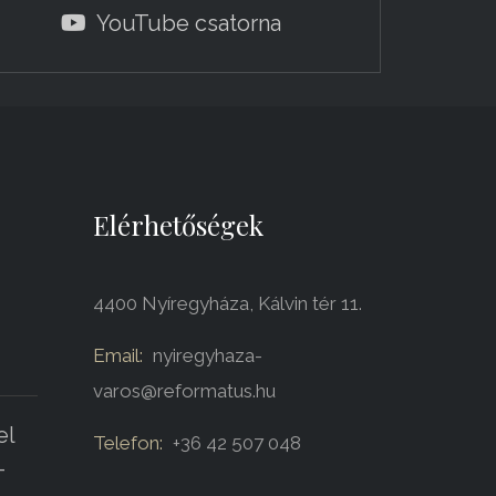
YouTube csatorna
Elérhetőségek
4400 Nyíregyháza, Kálvin tér 11.
Email:
nyiregyhaza-
varos@reformatus.hu
el
Telefon:
+36 42 507 048
-