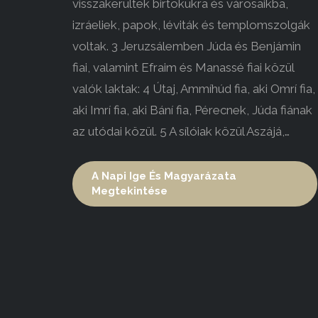
visszakerültek birtokukra és városaikba,
izráeliek, papok, léviták és templomszolgák
voltak. 3 Jeruzsálemben Júda és Benjámin
fiai, valamint Efraim és Manassé fiai közül
valók laktak: 4 Útaj, Ammíhúd fia, aki Omrí fia,
aki Imrí fia, aki Bání fia, Pérecnek, Júda fiának
az utódai közül. 5 A sílóiak közül Aszájá,…
A Napi Ige És Magyarázata
Megtekintése