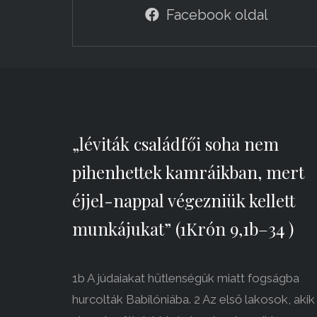
Facebook oldal
„léviták családfői soha nem
pihenhettek kamráikban, mert
éjjel-nappal végezniük kellett
munkájukat” (1Krón 9,1b–34 )
1b A júdaiakat hűtlenségük miatt fogságba
hurcolták Babilóniába. 2 Az első lakosok, akik