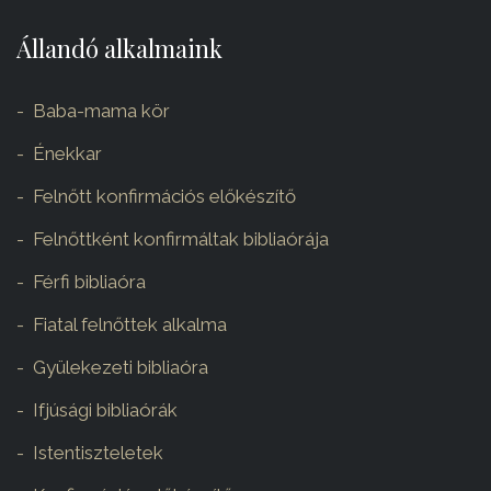
Állandó alkalmaink
Baba-mama kör
Énekkar
Felnőtt konfirmációs előkészítő
Felnőttként konfirmáltak bibliaórája
Férfi bibliaóra
Fiatal felnőttek alkalma
Gyülekezeti bibliaóra
Ifjúsági bibliaórák
Istentiszteletek