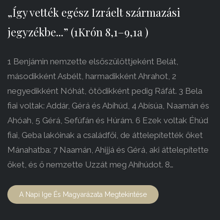
„Így vették egész Izráelt származási
jegyzékbe...” (1Krón 8,1–9,1a )
1 Benjámin nemzette elsőszülöttjeként Belát,
másodikként Asbélt, harmadikként Ahrahot, 2
negyedikként Nóhát, ötödikként pedig Ráfát. 3 Bela
fiai voltak: Addár, Gérá és Abíhúd, 4 Abísúa, Naamán és
Ahóah, 5 Gérá, Sefúfán és Húrám. 6 Ezek voltak Éhúd
fiai, Geba lakóinak a családfői, de áttelepítették őket
Mánahatba: 7 Naamán, Ahijjá és Gérá, aki áttelepítette
őket, és ő nemzette Uzzát meg Ahíhúdot. 8…
A Napi Ige És Magyarázata Megtekintése