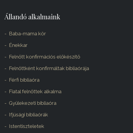
Állandó alkalmaink
Baba-mama kör
Énekkar
Felnőtt konfirmációs előkészítő
Felnőttként konfirmáltak bibliaórája
Férfi bibliaóra
Fiatal felnőttek alkalma
Gyülekezeti bibliaóra
Ifjúsági bibliaórák
Istentiszteletek