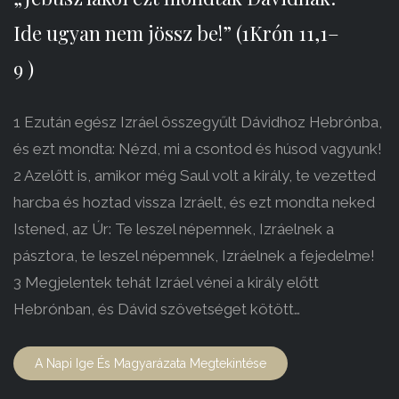
Ide ugyan nem jössz be!” (1Krón 11,1–
9 )
1 Ezután egész Izráel összegyűlt Dávidhoz Hebrónba,
és ezt mondta: Nézd, mi a csontod és húsod vagyunk!
2 Azelőtt is, amikor még Saul volt a király, te vezetted
harcba és hoztad vissza Izráelt, és ezt mondta neked
Istened, az Úr: Te leszel népemnek, Izráelnek a
pásztora, te leszel népemnek, Izráelnek a fejedelme!
3 Megjelentek tehát Izráel vénei a király előtt
Hebrónban, és Dávid szövetséget kötött…
A Napi Ige És Magyarázata Megtekintése