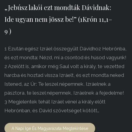
„Jebúsz lakói ezt mondták Dávidnak:
Ide ugyan nem jössz be!” (1Krón 11,1–
9 )
1 Ezután egész Izráel összegyűlt Dávidhoz Hebrónba,
és ezt mondta: Nézd, mi a csontod és húsod vagyunk!
2 Azelőtt is, amikor még Saul volt a király, te vezetted
harcba és hoztad vissza Izráelt, és ezt mondta neked
Istened, az Úr: Te leszel népemnek, Izráelnek a
pásztora, te leszel népemnek, Izráelnek a fejedelme!
3 Megjelentek tehát Izráel vénei a király előtt
Hebrónban, és Dávid szövetséget kötött…
A Napi Ige És Magyarázata Megtekintése