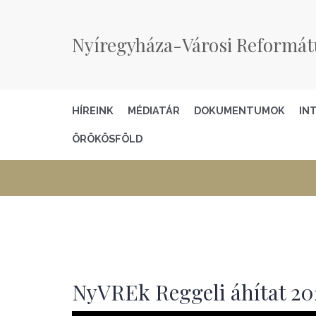
Nyíregyháza-Városi Reformát
HÍREINK
MÉDIATÁR
DOKUMENTUMOK
IN
ÖRÖKÖSFÖLD
NyVREk Reggeli áhítat 202