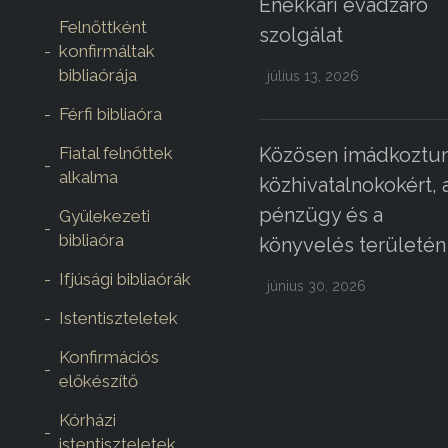
Énekkari évadzáró
Felnőttként
szolgálat
konfirmáltak
bibliaórája
július 13, 2026
Férfi bibliaóra
Fiatal felnőttek
Közösen imádkoztun
alkalma
közhivatalnokokért, 
pénzügy és a
Gyülekezeti
bibliaóra
könyvelés területén
Ifjúsági bibliaórák
június 30, 2026
Istentiszteletek
Konfirmációs
előkészítő
Kórházi
istentiszteletek