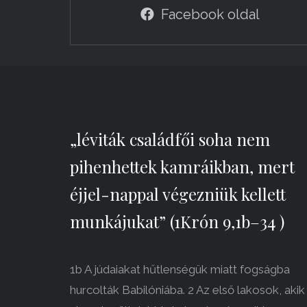
Facebook oldal
„léviták családfői soha nem
pihenhettek kamráikban, mert
éjjel-nappal végezniük kellett
munkájukat” (1Krón 9,1b–34 )
1b A júdaiakat hűtlenségük miatt fogságba
hurcolták Babilóniába. 2 Az első lakosok, akik