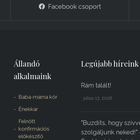
Facebook csoport
Állandó
Legújabb híreink
alkalmaink
Rám talált!
Baba-mama kör
július 13, 2026
Énekkar
Felnőtt
"Buzdíts, hogy szívv
konfirmációs
szolgáljunk neked!" 
előkészítő