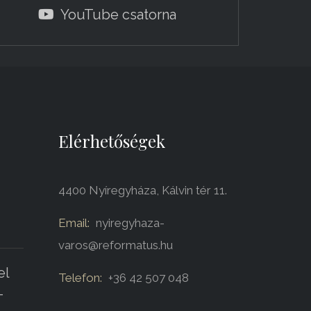
YouTube csatorna
Elérhetőségek
4400 Nyíregyháza, Kálvin tér 11.
Email:
nyiregyhaza-
varos@reformatus.hu
el
Telefon:
+36 42 507 048
-