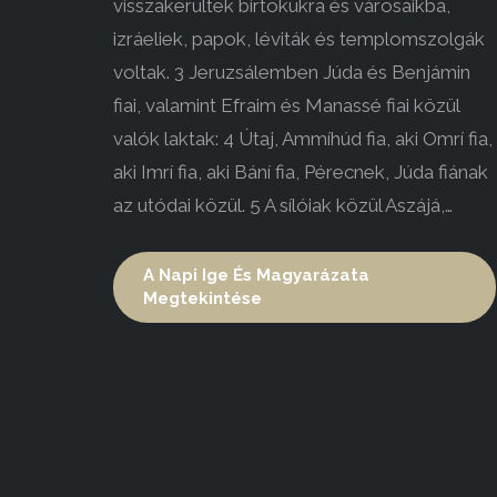
visszakerültek birtokukra és városaikba,
izráeliek, papok, léviták és templomszolgák
voltak. 3 Jeruzsálemben Júda és Benjámin
fiai, valamint Efraim és Manassé fiai közül
valók laktak: 4 Útaj, Ammíhúd fia, aki Omrí fia,
aki Imrí fia, aki Bání fia, Pérecnek, Júda fiának
az utódai közül. 5 A sílóiak közül Aszájá,…
A Napi Ige És Magyarázata
Megtekintése