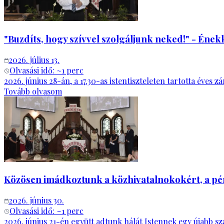
"Buzdíts, hogy szívvel szolgáljunk neked!" - Ének
2026. július 13.
Olvasási idő: ~
1
perc
2026. június 28-án, a 17.30-as istentiszteleten tartotta év
Tovább olvasom
Közösen imádkoztunk a közhivatalnokokért, a pén
2026. június 30.
Olvasási idő: ~
1
perc
2026. június 21-én együtt adtunk hálát Istennek egy újabb sz