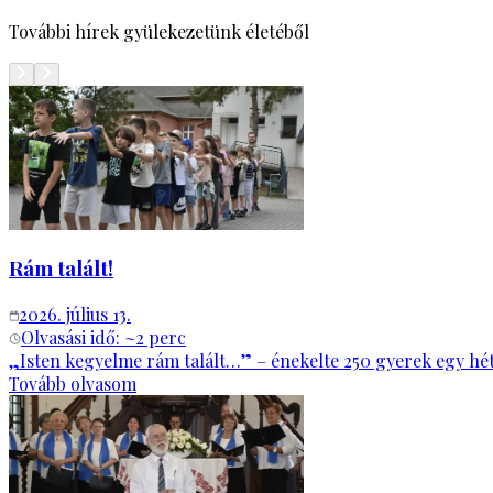
További hírek gyülekezetünk életéből
Rám talált!
2026. július 13.
Olvasási idő: ~
2
perc
„Isten kegyelme rám talált…” – énekelte 250 gyerek egy hét
Tovább olvasom