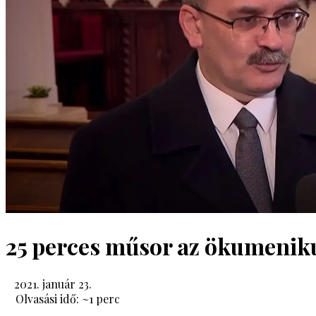
25 perces műsor az ökumenik
2021. január 23.
Olvasási idő: ~
1
perc