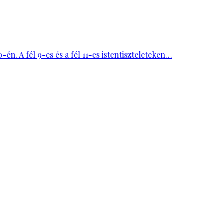
én. A fél 9-es és a fél 11-es istentiszteleteken…