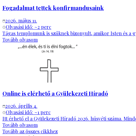
Fogadalmat tettek konfirmandusaink
2026. május 11.
Olvasási idő: ~
2
perc
Tágas templomunk is szűknek bizonyult, amikor Isten és a gyül
Tovább olvasom
Online is elérhető a Gyülekezeti Híradó
2026. április 4.
Olvasási idő: ~
1
perc
Itt érhető el a Gyülekezeti Híradó 2026. húsvéti száma. Mi
Tovább olvasom
Tovább az összes cikkhez