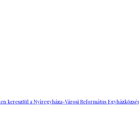
en keresztül a Nyíregyháza-Városi Református Egyházközség á