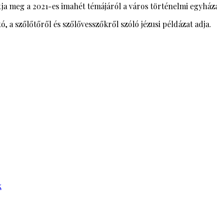
ja meg a 2021-es imahét témájáról a város történelmi egyháza
, a szőlőtőről és szőlővesszőkről szóló jézusi példázat adja.
k