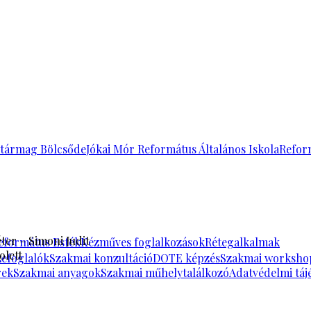
tármag Bölcsőde
Jókai Mór Református Általános Iskola
Refor
ter – Simoni Judit
eformátus Esték
Kézműves foglalkozások
Rétegalkalmak
olett
zefoglalók
Szakmai konzultáció
DOTE képzés
Szakmai worksho
rek
Szakmai anyagok
Szakmai műhelytalálkozó
Adatvédelmi táj