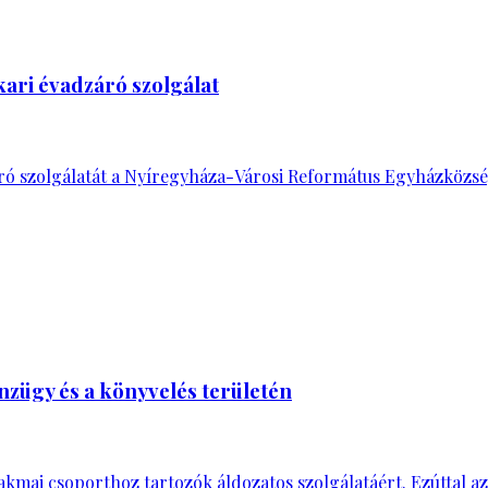
kari évadzáró szolgálat
es záró szolgálatát a Nyíregyháza-Városi Református Egyházköz
zügy és a könyvelés területén
akmai csoporthoz tartozók áldozatos szolgálatáért. Ezúttal az