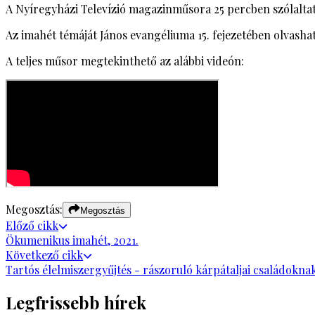
A Nyíregyházi Televízió magazinműsora 25 percben szólaltat
Az imahét témáját János evangéliuma 15. fejezetében olvasható
A teljes műsor megtekinthető az alábbi videón:
Megosztás:
Megosztás
Előző
cikk
Ökumenikus imahét, 2021.
Következő
cikk
Tartós élelmiszergyűjtés - rászoruló kárpátaljai családokna
Legfrissebb hírek