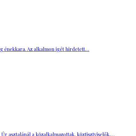
ség énekkara. Az alkalmon igét hirdetett…
 Úr asztalánál a közalkalmazottak, köztisztviselők,…