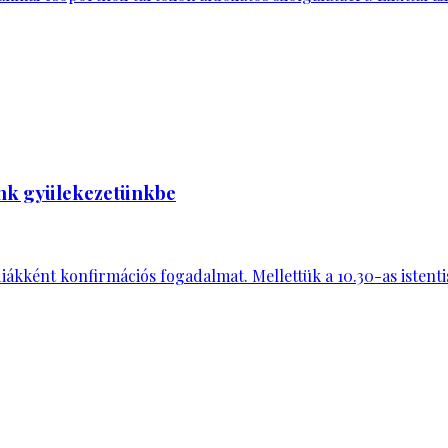
unk gyülekezetünkbe
 diákként konfirmációs fogadalmat. Mellettük a 10.30-as istent