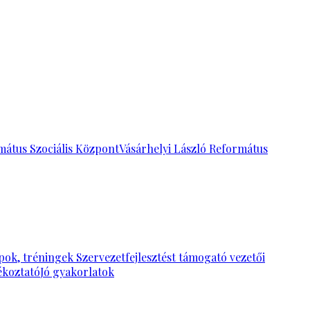
mátus Szociális Központ
Vásárhelyi László Református
pok, tréningek
Szervezetfejlesztést támogató vezetői
ékoztató
Jó gyakorlatok