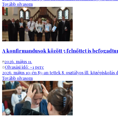
Tovább olvasom
A konfirmandusok között 5 felnőttet is befogadt
2026. május 11.
Olvasási idő: ~
1
perc
2026. május 10-én 83-an tettek 8. osztályos ill. középiskolás
Tovább olvasom