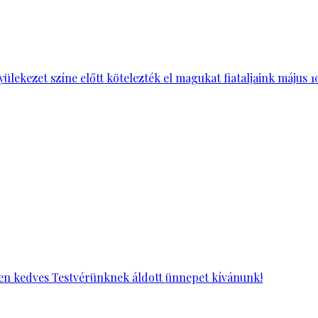
ekezet színe előtt kötelezték el magukat fiataljaink május 10-
nden kedves Testvérünknek áldott ünnepet kívánunk!