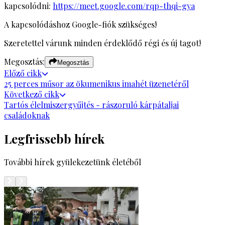
kapcsolódni:
https://meet.google.com/rqp-thqi-gya
A kapcsolódáshoz Google-fiók szükséges!
Szeretettel várunk minden érdeklődő régi és új tagot!
Megosztás:
Megosztás
Előző
cikk
25 perces műsor az ökumenikus imahét üzenetéről
Következő
cikk
Tartós élelmiszergyűjtés - rászoruló kárpátaljai
családoknak
Legfrissebb hírek
További hírek gyülekezetünk életéből