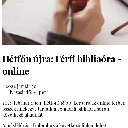
Hétfőn újra: Férfi bibliaóra -
online
2021. január 30.
Olvasási idő: ~
1
perc
2021. február 1-jén (hétfőn) 18.00-kor újra az online térben
összegyülekezve tartjuk meg a férfi bibliaóra soron
következő alkalmát.
A másfélórás alkalomhoz a következő linken lehet