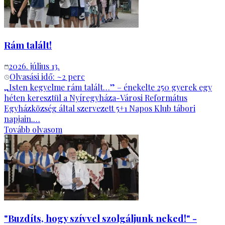
Rám talált!
2026. július 13.
Olvasási idő: ~
2
perc
„Isten kegyelme rám talált…” – énekelte 250 gyerek egy
héten keresztül a Nyíregyháza-Városi Református
Egyházközség által szervezett 5+1 Napos Klub tábori
napjain.…
Tovább olvasom
"Buzdíts, hogy szívvel szolgáljunk neked!" -