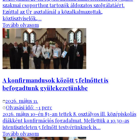
szakmai csoporthoz tartozók áldozatos szolgálatáért.
Ezúttal az Úr asztalánál a közalkalmazottak,
köztisztviselők,…
Tovább olvasom
A konfirmandusok között 5 felnőttet is
befogadtunk gyülekezetünkbe
2026. május 11.
Olvasási idő: ~
1
perc
2026. május 10-én 83-an tettek 8. osztályos ill. középiskolás
diákként konfirmációs fogadalmat. Mellettük a 10.30-as
istentiszteleten 5 felnőtt testvérünknek is…
Tovább olvasom