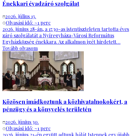
Énekkari évadzáró szolgálat
2026. július 13.
Olvasási idő: ~
1
perc
2026. június 28-án, a 17.30-as istentiszteleten tartotta éves
záró szolgálatát a Nyíregyháza-Városi Református
Egyházközség énekkara. Az alkalmon igét hirdetett…
Tovább olvasom
Közösen imádkoztunk a közhivatalnokokért, a
pénzügy és a könyvelés területén
2026. június 30.
Olvasási idő: ~
1
perc
2026. június 21-én együtt adtunk hálát Istennek egy újabb