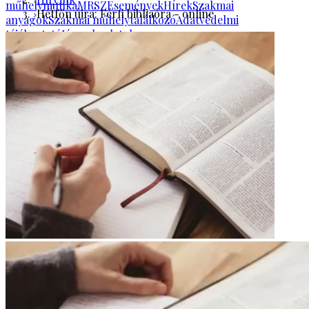
műhelymunka
MRSZ
Események
Hírek
Szakmai
Hétfőn újra: Férfi bibliaóra - online
anyagok
Szakmai műhelytalálkozó
Adatvédelmi
tájékoztató
Jó gyakorlatok