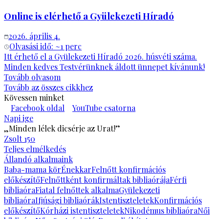
Online is elérhető a Gyülekezeti Híradó
2026. április 4.
Olvasási idő: ~
1
perc
Itt érhető el a Gyülekezeti Híradó 2026. húsvéti száma.
Minden kedves Testvérünknek áldott ünnepet kívánunk!
Tovább olvasom
Tovább az összes cikkhez
Kövessen minket
Facebook oldal
YouTube csatorna
Napi ige
„Minden lélek dicsérje az Urat!”
Zsolt 150
Teljes elmélkedés
Állandó alkalmaink
Baba-mama kör
Énekkar
Felnőtt konfirmációs
előkészítő
Felnőttként konfirmáltak bibliaórája
Férfi
bibliaóra
Fiatal felnőttek alkalma
Gyülekezeti
bibliaóra
Ifjúsági bibliaórák
Istentiszteletek
Konfirmációs
előkészítő
Kórházi istentiszteletek
Nikodémus bibliaóra
Női