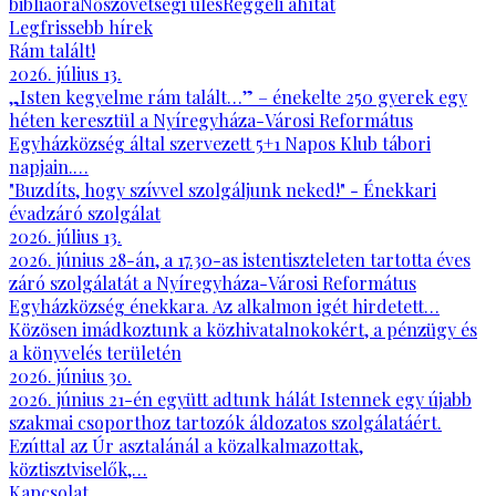
bibliaóra
Nőszövetségi ülés
Reggeli áhítat
Legfrissebb hírek
Rám talált!
2026. július 13.
„Isten kegyelme rám talált…” – énekelte 250 gyerek egy
héten keresztül a Nyíregyháza-Városi Református
Egyházközség által szervezett 5+1 Napos Klub tábori
napjain.…
"Buzdíts, hogy szívvel szolgáljunk neked!" - Énekkari
évadzáró szolgálat
2026. július 13.
2026. június 28-án, a 17.30-as istentiszteleten tartotta éves
záró szolgálatát a Nyíregyháza-Városi Református
Egyházközség énekkara. Az alkalmon igét hirdetett…
Közösen imádkoztunk a közhivatalnokokért, a pénzügy és
a könyvelés területén
2026. június 30.
2026. június 21-én együtt adtunk hálát Istennek egy újabb
szakmai csoporthoz tartozók áldozatos szolgálatáért.
Ezúttal az Úr asztalánál a közalkalmazottak,
köztisztviselők,…
Kapcsolat