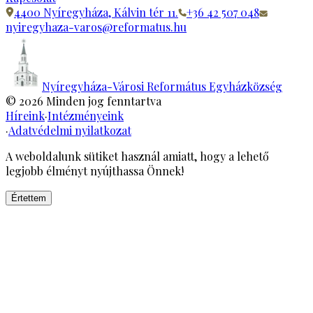
4400 Nyíregyháza, Kálvin tér 11.
+36 42 507 048
nyiregyhaza-varos@reformatus.hu
Nyíregyháza-Városi Református Egyházközség
©
2026
Minden jog fenntartva
Híreink
·
Intézményeink
·
Adatvédelmi nyilatkozat
A weboldalunk sütiket használ amiatt, hogy a lehető
legjobb élményt nyújthassa Önnek!
Értettem