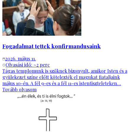
Fogadalmat tettek konfirmandusaink
2026. május 11.
Olvasási idő: ~
2
perc
Tágas templomunk is szűknek bizonyult, amikor Isten és a
gyülekezet színe előtt kötelezték el magukat fiataljaink
május 10-én. A fél 9-es és a fél 11-es istentiszteleteken…
Tovább olvasom