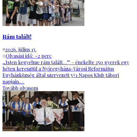
Rám talált!
2026. július 13.
Olvasási idő: ~
2
perc
„Isten kegyelme rám talált…” – énekelte 250 gyerek egy
héten keresztül a Nyíregyháza-Városi Református
Egyházközség által szervezett 5+1 Napos Klub tábori
napjain.…
Tovább olvasom