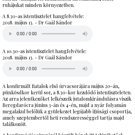
ruhájukat minden környezetben.
A 8.30-as istentisztelet hangfelvétele:
2018. május 13.
-
Dr Gaál Sándor
A 10.30-as istentisztelet hangfelvétele:
2018. május 13.
-
Dr Gaál Sándor
A konfirmált fiatalok első úrvacsorájára május 20-án,
pünkösdkor kerül sor, a 8.30-kor kezdődő istentiszteleten.
Az arra jelentkezőket lelkészeik jutalomkirándulásra viszik
Beregdarócra június 3-án és 4-én, majd a nyár folyamán
megalakul belőlük a gyülekezet legújabb ifjúsági csoportja,
amely szeptembertől heti rendszerességgel tartja majd
találkozóit.