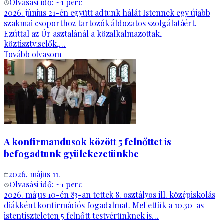
Olvasási idő: ~
1
perc
2026. június 21-én együtt adtunk hálát Istennek egy újabb
szakmai csoporthoz tartozók áldozatos szolgálatáért.
Ezúttal az Úr asztalánál a közalkalmazottak,
köztisztviselők,…
Tovább olvasom
A konfirmandusok között 5 felnőttet is
befogadtunk gyülekezetünkbe
2026. május 11.
Olvasási idő: ~
1
perc
2026. május 10-én 83-an tettek 8. osztályos ill. középiskolás
diákként konfirmációs fogadalmat. Mellettük a 10.30-as
istentiszteleten 5 felnőtt testvérünknek is…