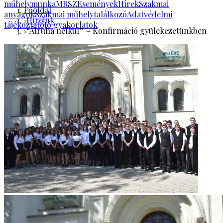
műhelymunka
MRSZ
Események
Hírek
Szakmai
Főoldal
anyagok
Szakmai műhelytalálkozó
Adatvédelmi
Híreink
tájékoztató
Jó gyakorlatok
“Álruha nélkül” – Konfirmáció gyülekezetünkben