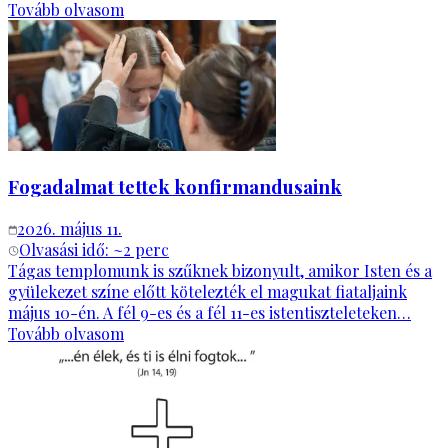
Tovább olvasom
Fogadalmat tettek konfirmandusaink
2026. május 11.
Olvasási idő: ~
2
perc
Tágas templomunk is szűknek bizonyult, amikor Isten és a
gyülekezet színe előtt kötelezték el magukat fiataljaink
május 10-én. A fél 9-es és a fél 11-es istentiszteleteken…
Tovább olvasom