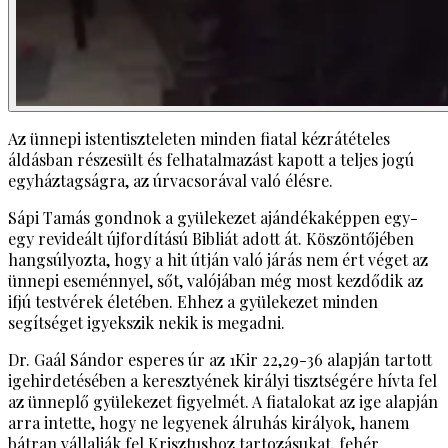
Az ünnepi istentiszteleten minden fiatal kézrátételes
áldásban részesült és felhatalmazást kapott a teljes jogú
egyháztagságra, az úrvacsorával való élésre.
Sápi Tamás gondnok a gyülekezet ajándékaképpen egy-
egy revideált újfordítású Bibliát adott át. Köszöntőjében
hangsúlyozta, hogy a hit útján való járás nem ért véget az
ünnepi eseménnyel, sőt, valójában még most kezdődik az
ifjú testvérek életében. Ehhez a gyülekezet minden
segítséget igyekszik nekik is megadni.
Dr. Gaál Sándor esperes úr az 1Kir 22,29-36 alapján tartott
igehirdetésében a keresztyének királyi tisztségére hívta fel
az ünneplő gyülekezet figyelmét. A fiatalokat az ige alapján
arra intette, hogy ne legyenek álruhás királyok, hanem
bátran vállalják fel Krisztushoz tartozásukat, fehér