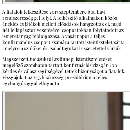
A fiatalok felkészítése 2017 szeptembere óta, havi
rendszerességgel folyt. A felkészítő alkalmakon közös
éneklés és játékok mellett előadások hangzottak el, majd
hét lelkipásztor vezetésével csoportokban folytatódott az
ismeretanyag feldolgozása. A vasárnapot a teljes
konfirmandus csoport számára tartott istentisztelet zárta,
amelyre a szülőket és családtagokat is szeretettel várták.
Megszerzett tudásukról az ünnepi istentiszteleteket
megelőző szombaton tartott konfirmációs vizsgán 100
kérdés és válasz segítségével tettek bizonyságot a fiatalok.
Vizsgájukat az Egyházközség presbitériuma teljes
egyhangúsággal elfogadta.