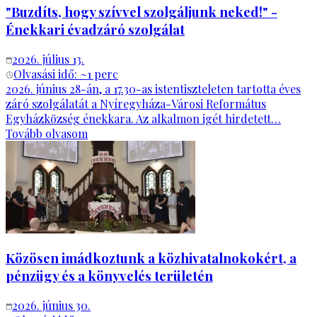
"Buzdíts, hogy szívvel szolgáljunk neked!" -
Énekkari évadzáró szolgálat
2026. július 13.
Olvasási idő: ~
1
perc
2026. június 28-án, a 17.30-as istentiszteleten tartotta éves
záró szolgálatát a Nyíregyháza-Városi Református
Egyházközség énekkara. Az alkalmon igét hirdetett…
Tovább olvasom
Közösen imádkoztunk a közhivatalnokokért, a
pénzügy és a könyvelés területén
2026. június 30.