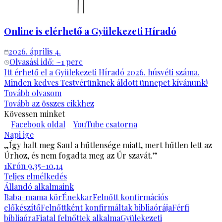
Online is elérhető a Gyülekezeti Híradó
2026. április 4.
Olvasási idő: ~
1
perc
Itt érhető el a Gyülekezeti Híradó 2026. húsvéti száma.
Minden kedves Testvérünknek áldott ünnepet kívánunk!
Tovább olvasom
Tovább az összes cikkhez
Kövessen minket
Facebook oldal
YouTube csatorna
Napi ige
„Így halt meg Saul a hűtlensége miatt, mert hűtlen lett az
Úrhoz, és nem fogadta meg az Úr szavát.”
1Krón 9,35–10,14
Teljes elmélkedés
Állandó alkalmaink
Baba-mama kör
Énekkar
Felnőtt konfirmációs
előkészítő
Felnőttként konfirmáltak bibliaórája
Férfi
bibliaóra
Fiatal felnőttek alkalma
Gyülekezeti