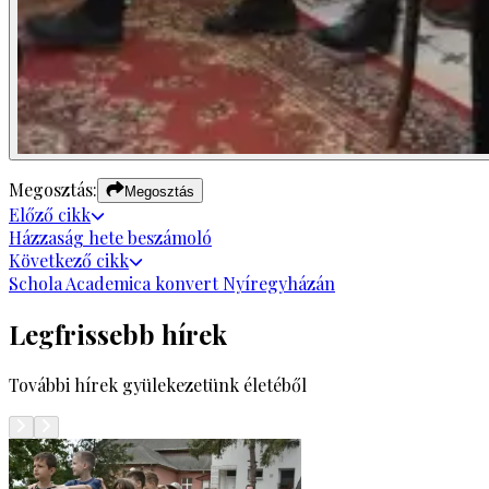
Megosztás:
Megosztás
Előző
cikk
Házzaság hete beszámoló
Következő
cikk
Schola Academica konvert Nyíregyházán
Legfrissebb hírek
További hírek gyülekezetünk életéből