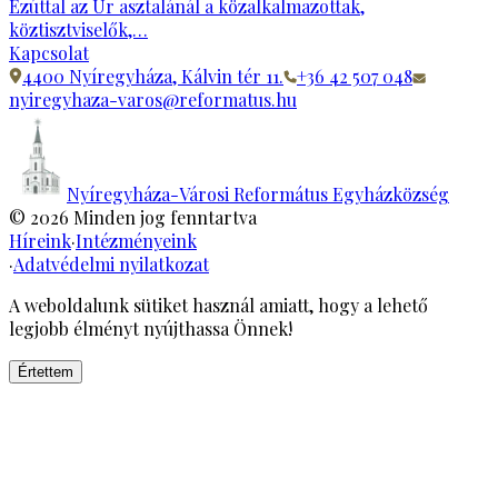
Ezúttal az Úr asztalánál a közalkalmazottak,
köztisztviselők,…
Kapcsolat
4400 Nyíregyháza, Kálvin tér 11.
+36 42 507 048
nyiregyhaza-varos@reformatus.hu
Nyíregyháza-Városi Református Egyházközség
©
2026
Minden jog fenntartva
Híreink
·
Intézményeink
·
Adatvédelmi nyilatkozat
A weboldalunk sütiket használ amiatt, hogy a lehető
legjobb élményt nyújthassa Önnek!
Értettem