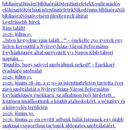
bibliaóra
Ifjúsági bibliaórák
Istentiszteletek
Konfirmációs
előkészítő
Kórházi istentiszteletek
Nikodémus bibliaóra
Női
bibliaóra
Nőszövetségi ülés
Reggeli áhítat
Legfrissebb hírek
Rám talált!
2026. július 13.
„Isten kegyelme rám talált…” – énekelte 250 gyerek egy
héten keresztül a Nyíregyháza-Városi Református
Egyházközség által szervezett 5+1 Napos Klub tábori
napjain.…
"Buzdíts, hogy szívvel szolgáljunk neked!" - Énekkari
évadzáró szolgálat
2026. július 13.
2026. június 28-án, a 17.30-as istentiszteleten tartotta éves
záró szolgálatát a Nyíregyháza-Városi Református
Egyházközség énekkara. Az alkalmon igét hirdetett…
Közösen imádkoztunk a közhivatalnokokért, a pénzügy és
a könyvelés területén
2026. június 30.
2026. június 21-én együtt adtunk hálát Istennek egy újabb
szakmai csoporthoz tartozók áldozatos szolgálatáért.