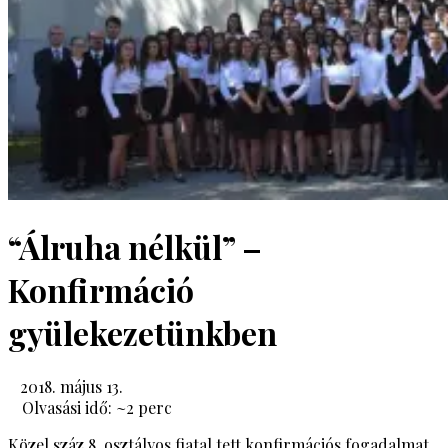
“Álruha nélkül” –
Konfirmáció
gyülekezetünkben
2018. május 13.
Olvasási idő: ~
2
perc
Közel száz 8. osztályos fiatal tett konfirmációs fogadalmat