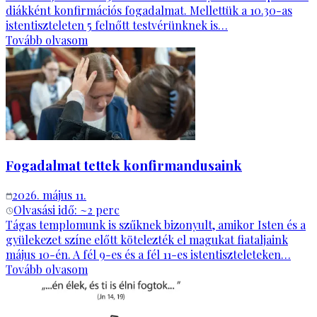
diákként konfirmációs fogadalmat. Mellettük a 10.30-as
istentiszteleten 5 felnőtt testvérünknek is…
Tovább olvasom
Fogadalmat tettek konfirmandusaink
2026. május 11.
Olvasási idő: ~
2
perc
Tágas templomunk is szűknek bizonyult, amikor Isten és a
gyülekezet színe előtt kötelezték el magukat fiataljaink
május 10-én. A fél 9-es és a fél 11-es istentiszteleteken…
Tovább olvasom