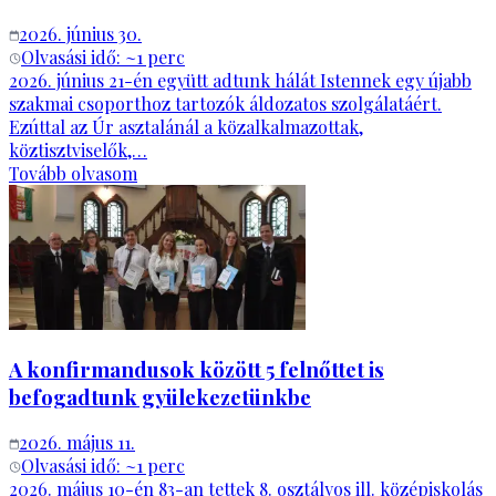
2026. június 30.
Olvasási idő: ~
1
perc
2026. június 21-én együtt adtunk hálát Istennek egy újabb
szakmai csoporthoz tartozók áldozatos szolgálatáért.
Ezúttal az Úr asztalánál a közalkalmazottak,
köztisztviselők,…
Tovább olvasom
A konfirmandusok között 5 felnőttet is
befogadtunk gyülekezetünkbe
2026. május 11.
Olvasási idő: ~
1
perc
2026. május 10-én 83-an tettek 8. osztályos ill. középiskolás