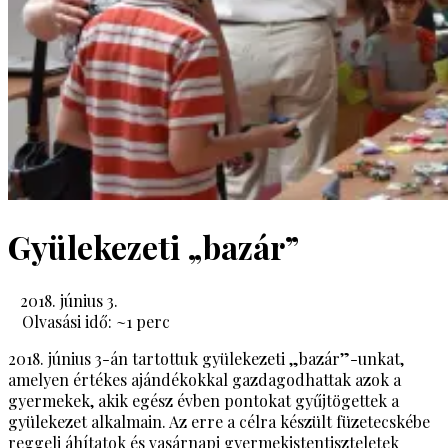
Gyülekezeti „bazár”
2018. június 3.
Olvasási idő: ~
1
perc
2018. június 3-án tartottuk gyülekezeti „bazár”-unkat,
amelyen értékes ajándékokkal gazdagodhattak azok a
gyermekek, akik egész évben pontokat gyűjtögettek a
gyülekezet alkalmain. Az erre a célra készült füzetecskébe
reggeli áhítatok és vasárnapi gyermekistentiszteletek