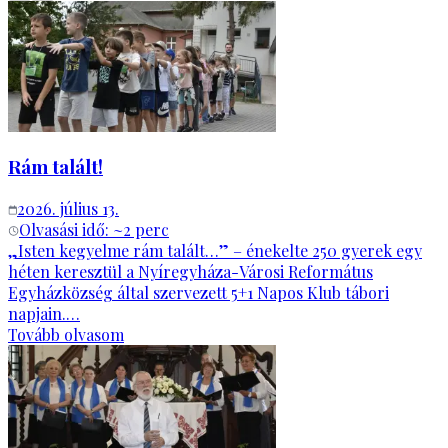
Rám talált!
2026. július 13.
Olvasási idő: ~
2
perc
„Isten kegyelme rám talált…” – énekelte 250 gyerek egy
héten keresztül a Nyíregyháza-Városi Református
Egyházközség által szervezett 5+1 Napos Klub tábori
napjain.…
Tovább olvasom