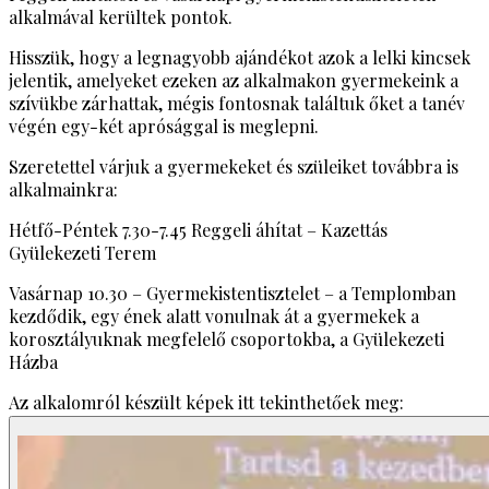
alkalmával kerültek pontok.
Hisszük, hogy a legnagyobb ajándékot azok a lelki kincsek
jelentik, amelyeket ezeken az alkalmakon gyermekeink a
szívükbe zárhattak, mégis fontosnak találtuk őket a tanév
végén egy-két aprósággal is meglepni.
Szeretettel várjuk a gyermekeket és szüleiket továbbra is
alkalmainkra:
Hétfő-Péntek 7.30-7.45 Reggeli áhítat – Kazettás
Gyülekezeti Terem
Vasárnap 10.30 – Gyermekistentisztelet – a Templomban
kezdődik, egy ének alatt vonulnak át a gyermekek a
korosztályuknak megfelelő csoportokba, a Gyülekezeti
Házba
Az alkalomról készült képek itt tekinthetőek meg: