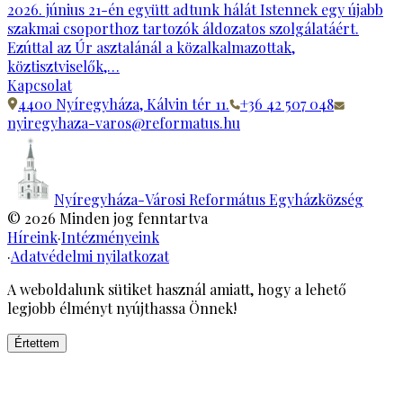
2026. június 21-én együtt adtunk hálát Istennek egy újabb
szakmai csoporthoz tartozók áldozatos szolgálatáért.
Ezúttal az Úr asztalánál a közalkalmazottak,
köztisztviselők,…
Kapcsolat
4400 Nyíregyháza, Kálvin tér 11.
+36 42 507 048
nyiregyhaza-varos@reformatus.hu
Nyíregyháza-Városi Református Egyházközség
©
2026
Minden jog fenntartva
Híreink
·
Intézményeink
·
Adatvédelmi nyilatkozat
A weboldalunk sütiket használ amiatt, hogy a lehető
legjobb élményt nyújthassa Önnek!
Értettem