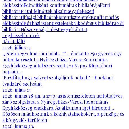
előkészítő
Felnőttként konfirmáltak bibliaórája
Férfi
bibliaóra
Fiatal felnőttek alkalma
Gyülekezeti
bibliaóra
Ifjúsági bibliaórák
Istentiszteletek
Konfirmációs
előkészítő
Kórházi istentiszteletek
Nikodémus bibliaóra
Női
bibliaóra
Nőszövetségi ülés
Reggeli áhítat
Legfrissebb hírek
Rám talált!
2026. július 13.
„Isten kegyelme rám talált…” – énekelte 250 gyerek egy
héten keresztül a Nyíregyháza-Városi Református
Egyházközség által szervezett 5+1 Napos Klub tábori
napjain.…
"Buzdíts, hogy szívvel szolgáljunk neked!" - Énekkari
évadzáró szolgálat
2026. július 13.
2026. június 28-án, a 17.30-as istentiszteleten tartotta éves
záró szolgálatát a Nyíregyháza-Városi Református
Egyházközség énekkara. Az alkalmon igét hirdetett…
Közösen imádkoztunk a közhivatalnokokért, a pénzügy és
a könyvelés területén
2026. június 30.