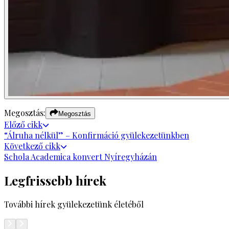
Megosztás:
Megosztás
Előző
cikk
“Álruha nélkül” – Konfirmáció gyülekezetünkben
Következő
cikk
Schola Academica konvert Nyíregyházán
Legfrissebb hírek
További hírek gyülekezetünk életéből