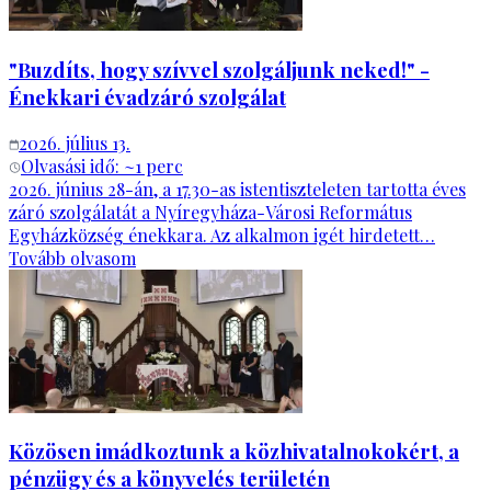
"Buzdíts, hogy szívvel szolgáljunk neked!" -
Énekkari évadzáró szolgálat
2026. július 13.
Olvasási idő: ~
1
perc
2026. június 28-án, a 17.30-as istentiszteleten tartotta éves
záró szolgálatát a Nyíregyháza-Városi Református
Egyházközség énekkara. Az alkalmon igét hirdetett…
Tovább olvasom
Közösen imádkoztunk a közhivatalnokokért, a
pénzügy és a könyvelés területén