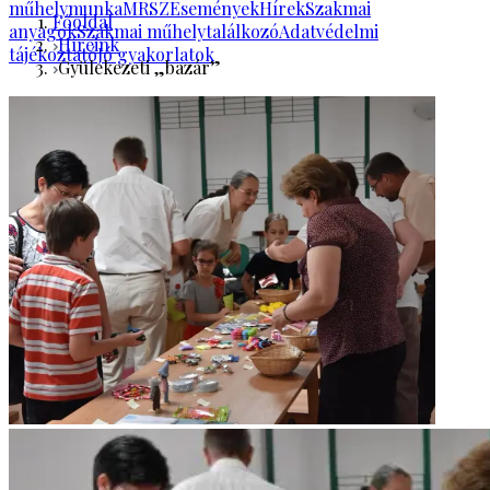
műhelymunka
MRSZ
Események
Hírek
Szakmai
Főoldal
anyagok
Szakmai műhelytalálkozó
Adatvédelmi
Híreink
tájékoztató
Jó gyakorlatok
Gyülekezeti „bazár”