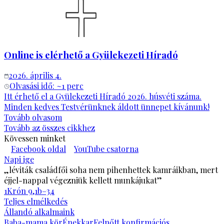
Online is elérhető a Gyülekezeti Híradó
2026. április 4.
Olvasási idő: ~
1
perc
Itt érhető el a Gyülekezeti Híradó 2026. húsvéti száma.
Minden kedves Testvérünknek áldott ünnepet kívánunk!
Tovább olvasom
Tovább az összes cikkhez
Kövessen minket
Facebook oldal
YouTube csatorna
Napi ige
„léviták családfői soha nem pihenhettek kamráikban, mert
éjjel-nappal végezniük kellett munkájukat”
1Krón 9,1b–34
Teljes elmélkedés
Állandó alkalmaink
Baba-mama kör
Énekkar
Felnőtt konfirmációs