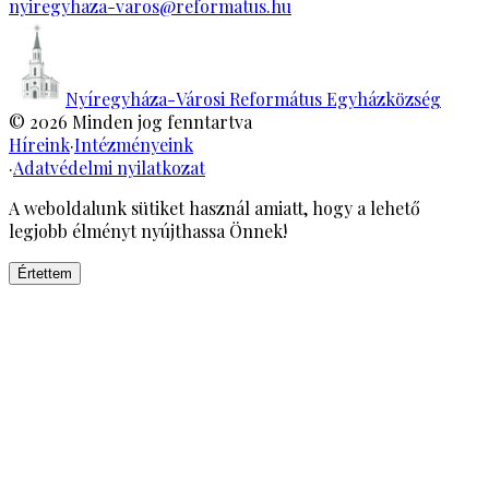
nyiregyhaza-varos@reformatus.hu
Nyíregyháza-Városi Református Egyházközség
©
2026
Minden jog fenntartva
Híreink
·
Intézményeink
·
Adatvédelmi nyilatkozat
A weboldalunk sütiket használ amiatt, hogy a lehető
legjobb élményt nyújthassa Önnek!
Értettem