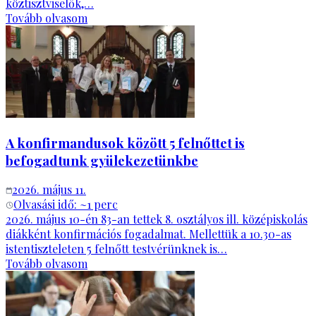
köztisztviselők,…
Tovább olvasom
A konfirmandusok között 5 felnőttet is
befogadtunk gyülekezetünkbe
2026. május 11.
Olvasási idő: ~
1
perc
2026. május 10-én 83-an tettek 8. osztályos ill. középiskolás
diákként konfirmációs fogadalmat. Mellettük a 10.30-as
istentiszteleten 5 felnőtt testvérünknek is…
Tovább olvasom