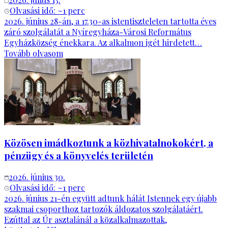
Olvasási idő: ~
1
perc
2026. június 28-án, a 17.30-as istentiszteleten tartotta éves
záró szolgálatát a Nyíregyháza-Városi Református
Egyházközség énekkara. Az alkalmon igét hirdetett…
Tovább olvasom
Közösen imádkoztunk a közhivatalnokokért, a
pénzügy és a könyvelés területén
2026. június 30.
Olvasási idő: ~
1
perc
2026. június 21-én együtt adtunk hálát Istennek egy újabb
szakmai csoporthoz tartozók áldozatos szolgálatáért.
Ezúttal az Úr asztalánál a közalkalmazottak,