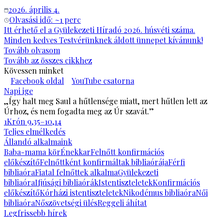
2026. április 4.
Olvasási idő: ~
1
perc
Itt érhető el a Gyülekezeti Híradó 2026. húsvéti száma.
Minden kedves Testvérünknek áldott ünnepet kívánunk!
Tovább olvasom
Tovább az összes cikkhez
Kövessen minket
Facebook oldal
YouTube csatorna
Napi ige
„Így halt meg Saul a hűtlensége miatt, mert hűtlen lett az
Úrhoz, és nem fogadta meg az Úr szavát.”
1Krón 9,35–10,14
Teljes elmélkedés
Állandó alkalmaink
Baba-mama kör
Énekkar
Felnőtt konfirmációs
előkészítő
Felnőttként konfirmáltak bibliaórája
Férfi
bibliaóra
Fiatal felnőttek alkalma
Gyülekezeti
bibliaóra
Ifjúsági bibliaórák
Istentiszteletek
Konfirmációs
előkészítő
Kórházi istentiszteletek
Nikodémus bibliaóra
Női
bibliaóra
Nőszövetségi ülés
Reggeli áhítat
Legfrissebb hírek