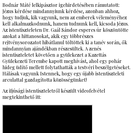
Bodnár Máté lelkipásztor igehirdetésében rámutatott:
Jézus kérdése mindannyiunk kérdése, azonban ahhoz,
hogy tudjuk, kik vagyunk, nem az emberek véleményéhez
kell alkalmazkodnunk, hanem tudnunk kell, kicsoda Jézus.
Az istentiszteleten Dr. Gaál Sándor esperes úr köszöntötte
azokat a hittanosokat, akik egy többrészes
rejtvénysorozatot hibátlanul töltöttek ki a tanév során, ők
mindannyian ajándékban részesültek. A zenés
istentiszteletet követően a gyülekezet a Kazettás
Gyülekezeti Terembe kapott meghívást, ahol egy pohár
hideg üdítő mellett folytathatták a testvéri beszélgetéseket.
Hálásak vagyunk Istennek, hogy egy újabb istentiszteleti
arculattal gazdagította közösségünket!
Az ifjúsági istentiszteletről készült videofelvétel
megtekinthető itt: