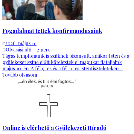
Fogadalmat tettek konfirmandusaink
2026. május 11.
Olvasási idő: ~
2
perc
Tágas templomunk is szűknek bizonyult, amikor Isten és a
gyülekezet színe előtt kötelezték el magukat fiataljaink
május 10-én. A fél 9-es és a fél 11-es istentiszteleteken…
Tovább olvasom
Online is elérhető a Gyülekezeti Híradó