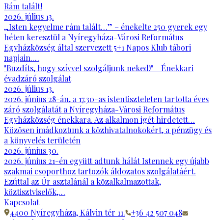
Rám talált!
2026. július 13.
„Isten kegyelme rám talált…” – énekelte 250 gyerek egy
héten keresztül a Nyíregyháza-Városi Református
Egyházközség által szervezett 5+1 Napos Klub tábori
napjain.…
"Buzdíts, hogy szívvel szolgáljunk neked!" - Énekkari
évadzáró szolgálat
2026. július 13.
2026. június 28-án, a 17.30-as istentiszteleten tartotta éves
záró szolgálatát a Nyíregyháza-Városi Református
Egyházközség énekkara. Az alkalmon igét hirdetett…
Közösen imádkoztunk a közhivatalnokokért, a pénzügy és
a könyvelés területén
2026. június 30.
2026. június 21-én együtt adtunk hálát Istennek egy újabb
szakmai csoporthoz tartozók áldozatos szolgálatáért.
Ezúttal az Úr asztalánál a közalkalmazottak,
köztisztviselők,…
Kapcsolat
4400 Nyíregyháza, Kálvin tér 11.
+36 42 507 048