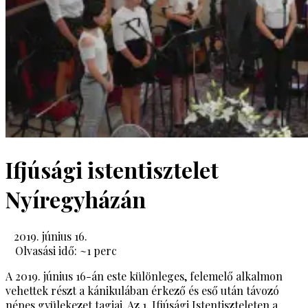
Ifjúsági istentisztelet
Nyíregyházán
2019. június 16.
Olvasási idő: ~
1
perc
A 2019. június 16-án este különleges, felemelő alkalmon
vehettek részt a kánikulában érkező és eső után távozó
népes gyülekezet tagjai. Az 1. Ifjúsági Istentiszteleten a