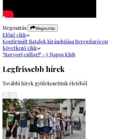
Megosztás:
Megosztás
Előző
cikk
Konfirmált fiatalok kirándulása Beregdarócon
Következő
cikk
"Ragyogj csillag!" - 5 Napos Klub
Legfrissebb hírek
További hírek gyülekezetünk életéből