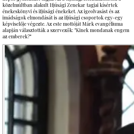
közelmúltban alakult Ifjúsági Zenekar tagjai kísértek
énekeskönyvi és ifjúsági énekeket. Az igeolvasást és az
imádságok elmondását is az ifjúsági csoportok egy-egy
képviselője végezte. Az este mottóját Márk evangéliuma
alapján választották a szervezők: "Kinek mondanak engem
az emberek?"