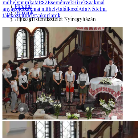
műhelymunka
MRSZ
Események
Hírek
Szakmai
Főoldal
anyagok
Szakmai műhelytalálkozó
Adatvédelmi
Híreink
tájékoztató
Jó gyakorlatok
Ifjúsági istentisztelet Nyíregyházán