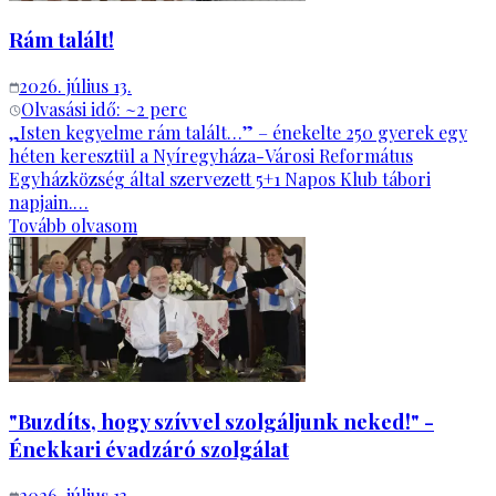
Rám talált!
2026. július 13.
Olvasási idő: ~
2
perc
„Isten kegyelme rám talált…” – énekelte 250 gyerek egy
héten keresztül a Nyíregyháza-Városi Református
Egyházközség által szervezett 5+1 Napos Klub tábori
napjain.…
Tovább olvasom
"Buzdíts, hogy szívvel szolgáljunk neked!" -
Énekkari évadzáró szolgálat
2026. július 13.