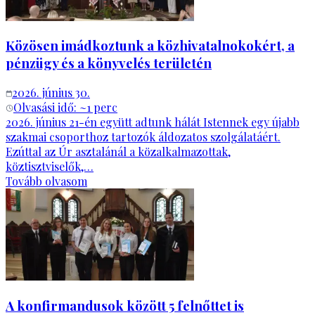
Közösen imádkoztunk a közhivatalnokokért, a
pénzügy és a könyvelés területén
2026. június 30.
Olvasási idő: ~
1
perc
2026. június 21-én együtt adtunk hálát Istennek egy újabb
szakmai csoporthoz tartozók áldozatos szolgálatáért.
Ezúttal az Úr asztalánál a közalkalmazottak,
köztisztviselők,…
Tovább olvasom
A konfirmandusok között 5 felnőttet is