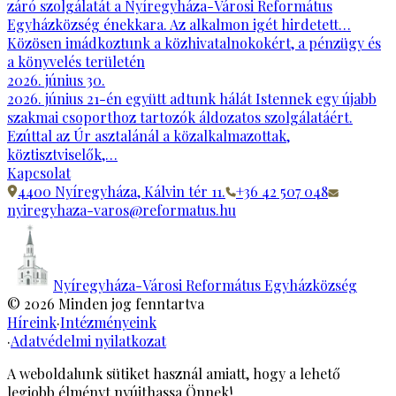
záró szolgálatát a Nyíregyháza-Városi Református
Egyházközség énekkara. Az alkalmon igét hirdetett…
Közösen imádkoztunk a közhivatalnokokért, a pénzügy és
a könyvelés területén
2026. június 30.
2026. június 21-én együtt adtunk hálát Istennek egy újabb
szakmai csoporthoz tartozók áldozatos szolgálatáért.
Ezúttal az Úr asztalánál a közalkalmazottak,
köztisztviselők,…
Kapcsolat
4400 Nyíregyháza, Kálvin tér 11.
+36 42 507 048
nyiregyhaza-varos@reformatus.hu
Nyíregyháza-Városi Református Egyházközség
©
2026
Minden jog fenntartva
Híreink
·
Intézményeink
·
Adatvédelmi nyilatkozat
A weboldalunk sütiket használ amiatt, hogy a lehető
legjobb élményt nyújthassa Önnek!