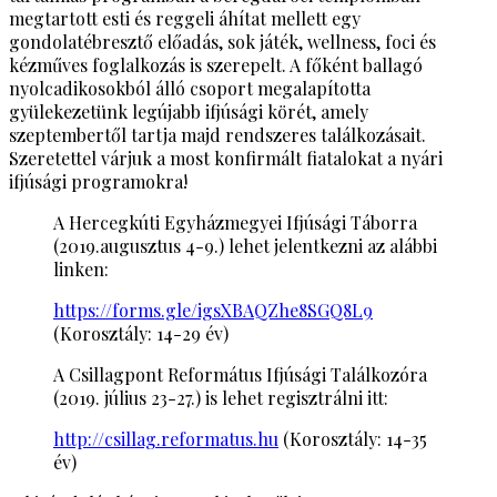
megtartott esti és reggeli áhítat mellett egy
gondolatébresztő előadás, sok játék, wellness, foci és
kézműves foglalkozás is szerepelt. A főként ballagó
nyolcadikosokból álló csoport megalapította
gyülekezetünk legújabb ifjúsági körét, amely
szeptembertől tartja majd rendszeres találkozásait.
Szeretettel várjuk a most konfirmált fiatalokat a nyári
ifjúsági programokra!
A Hercegkúti Egyházmegyei Ifjúsági Táborra
(2019.augusztus 4-9.) lehet jelentkezni az alábbi
linken:
https://forms.gle/igsXBAQZhe8SGQ8L9
(Korosztály: 14-29 év)
A Csillagpont Református Ifjúsági Találkozóra
(2019. július 23-27.) is lehet regisztrálni itt:
http://csillag.reformatus.hu
(Korosztály: 14-35
év)