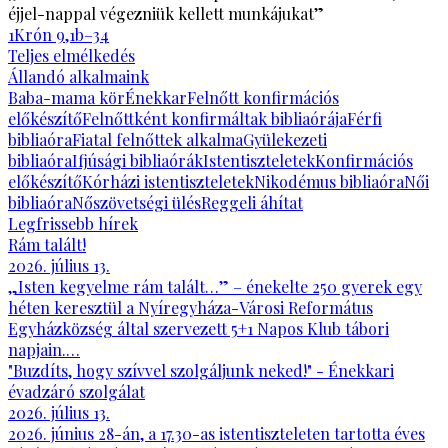
éjjel-nappal végezniük kellett munkájukat”
1Krón 9,1b–34
Teljes elmélkedés
Állandó alkalmaink
Baba-mama kör
Énekkar
Felnőtt konfirmációs
előkészítő
Felnőttként konfirmáltak bibliaórája
Férfi
bibliaóra
Fiatal felnőttek alkalma
Gyülekezeti
bibliaóra
Ifjúsági bibliaórák
Istentiszteletek
Konfirmációs
előkészítő
Kórházi istentiszteletek
Nikodémus bibliaóra
Női
bibliaóra
Nőszövetségi ülés
Reggeli áhítat
Legfrissebb hírek
Rám talált!
2026. július 13.
„Isten kegyelme rám talált…” – énekelte 250 gyerek egy
héten keresztül a Nyíregyháza-Városi Református
Egyházközség által szervezett 5+1 Napos Klub tábori
napjain.…
"Buzdíts, hogy szívvel szolgáljunk neked!" - Énekkari
évadzáró szolgálat
2026. július 13.
2026. június 28-án, a 17.30-as istentiszteleten tartotta éves