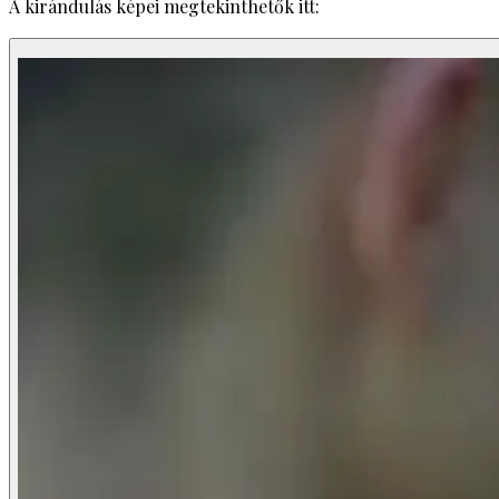
A kirándulás képei megtekinthetők itt: