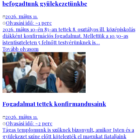
befogadtunk gyülekezetünkbe
2026. május 11.
Olvasási idő: ~
1
perc
2026. május 10-én 83-an tettek 8. osztályos ill. középiskolás
diákként konfirmációs fogadalmat. Mellettük a 10.30-as
istentiszteleten 5 felnőtt testvérünknek is…
Tovább olvasom
Fogadalmat tettek konfirmandusaink
2026. május 11.
Olvasási idő: ~
2
perc
Tágas templomunk is szűknek bizonyult, amikor Isten és a
gyülekezet színe előtt kötelezték el magukat fiataljaink