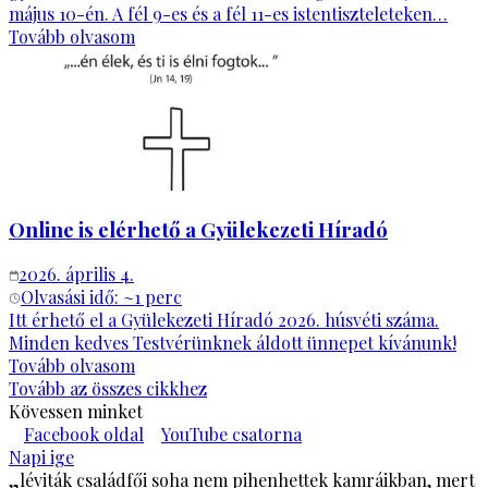
május 10-én. A fél 9-es és a fél 11-es istentiszteleteken…
Tovább olvasom
Online is elérhető a Gyülekezeti Híradó
2026. április 4.
Olvasási idő: ~
1
perc
Itt érhető el a Gyülekezeti Híradó 2026. húsvéti száma.
Minden kedves Testvérünknek áldott ünnepet kívánunk!
Tovább olvasom
Tovább az összes cikkhez
Kövessen minket
Facebook oldal
YouTube csatorna
Napi ige
„léviták családfői soha nem pihenhettek kamráikban, mert