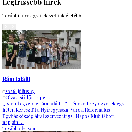
Legfrissebb hírek
További hírek gyülekezetünk életéből
Rám talált!
2026. július 13.
Olvasási idő: ~
2
perc
„Isten kegyelme rám talált…” – énekelte 250 gyerek egy
héten keresztül a Nyíregyháza-Városi Református
Egyházközség által szervezett 5+1 Napos Klub tábori
napjain.…
Tovább olvasom