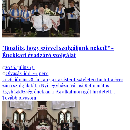
"Buzdíts, hogy szívvel szolgáljunk neked!" -
Énekkari évadzáró szolgálat
2026. július 13.
Olvasási idő: ~
1
perc
2026. június 28-án, a 17.30-as istentiszteleten tartotta éves
záró szolgálatát a Nyíregyháza-Városi Református
Egyházközség énekkara. Az alkalmon igét hirdetett…
Tovább olvasom