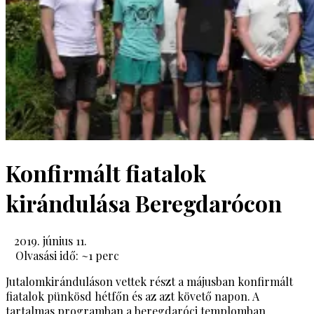
Konfirmált fiatalok
kirándulása Beregdarócon
2019. június 11.
Olvasási idő: ~
1
perc
Jutalomkiránduláson vettek részt a májusban konfirmált
fiatalok pünkösd hétfőn és az azt követő napon. A
tartalmas programban a beregdaróci templomban