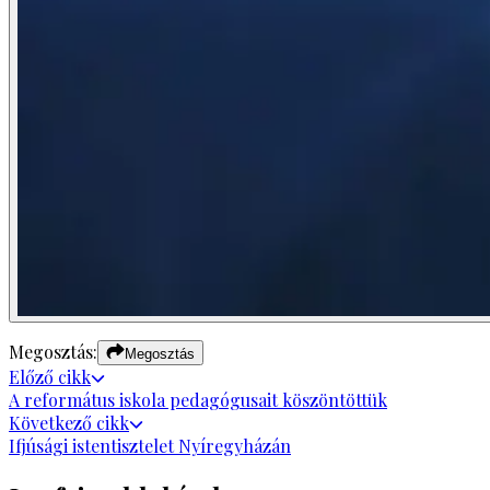
Megosztás:
Megosztás
Előző
cikk
A református iskola pedagógusait köszöntöttük
Következő
cikk
Ifjúsági istentisztelet Nyíregyházán