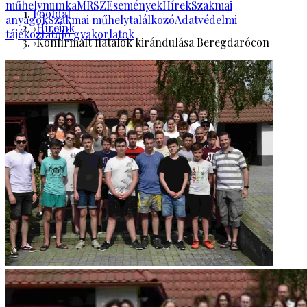
műhelymunka
MRSZ
Események
Hírek
Szakmai
Főoldal
anyagok
Szakmai műhelytalálkozó
Adatvédelmi
Híreink
tájékoztató
Jó gyakorlatok
Konfirmált fiatalok kirándulása Beregdarócon