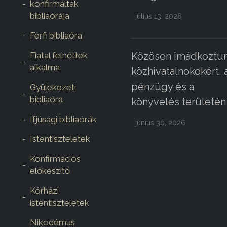
konfirmáltak
bibliaórája
július 13, 2026
Férfi bibliaóra
Fiatal felnőttek
Közösen imádkoztun
alkalma
közhivatalnokokért, 
pénzügy és a
Gyülekezeti
bibliaóra
könyvelés területén
Ifjúsági bibliaórák
június 30, 2026
Istentiszteletek
Konfirmációs
előkészítő
Kórházi
istentiszteletek
Nikodémus