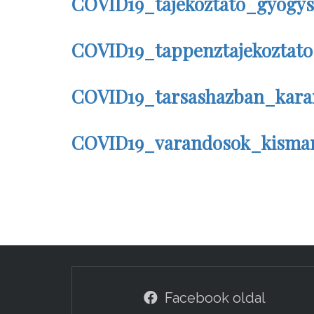
COVID19_tajekoztato_gyogysz
COVID19_tappenztajekoztato
COVID19_tarsashazban_karan
COVID19_varandosok_kismam
Facebook oldal