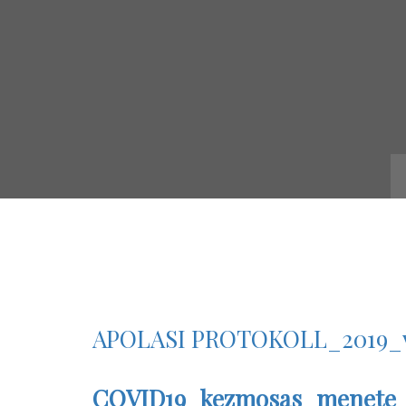
APOLASI PROTOKOLL_2019_ve
COVID19_kezmosas_menete_1