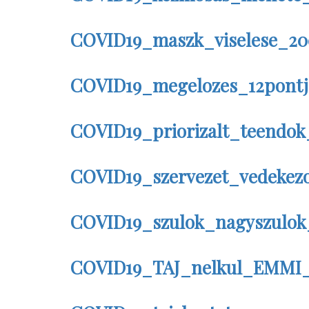
COVID19_maszk_viselese_2002
COVID19_megelozes_12pontja
COVID19_priorizalt_teendok
COVID19_szervezet_vedekezo
COVID19_szulok_nagyszulok
COVID19_TAJ_nelkul_EMMI_2