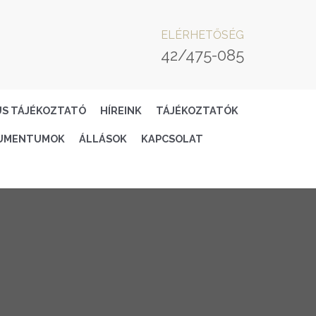
ELÉRHETŐSÉG
42/475-085
US TÁJÉKOZTATÓ
HÍREINK
TÁJÉKOZTATÓK
UMENTUMOK
ÁLLÁSOK
KAPCSOLAT