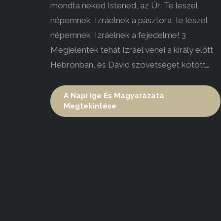
mondta neked Istened, az Úr: Te leszel
népemnek, Izráelnek a pásztora, te leszel
népemnek, Izráelnek a fejedelme! 3
Megjelentek tehát Izráel vénei a király előtt
Hebrónban, és Dávid szövetséget kötött…
A Napi Ige És Magyarázata
Megtekintése