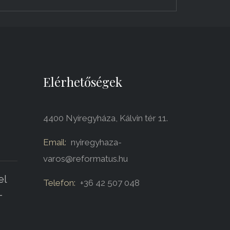
Elérhetőségek
4400 Nyíregyháza, Kálvin tér 11.
Email:
nyiregyhaza-
varos@reformatus.hu
el
Telefon:
+36 42 507 048
-