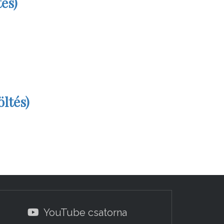
és)
ltés)
YouTube csatorna