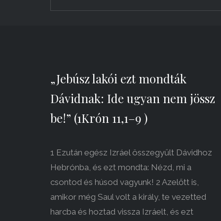
„Jebúsz lakói ezt mondták
Dávidnak: Ide ugyan nem jössz
be!” (1Krón 11,1–9 )
1 Ezután egész Izráel összegyűlt Dávidhoz
Hebrónba, és ezt mondta: Nézd, mi a
csontod és húsod vagyunk! 2 Azelőtt is,
amikor még Saul volt a király, te vezetted
harcba és hoztad vissza Izráelt, és ezt