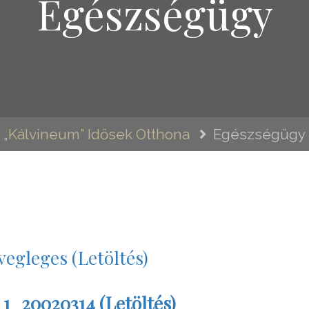
Egészségügy
„Kálvineum” Idősek Otthona
Egészségügy
gleges (Letöltés)
_20020314 (Letöltés)