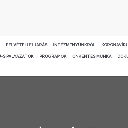
K
FELVÉTELI ELJÁRÁS
INTÉZMÉNYÜNKRŐL
KORONAVÍR
U-S PÁLYÁZATOK
PROGRAMOK
ÖNKÉNTES MUNKA
DOK