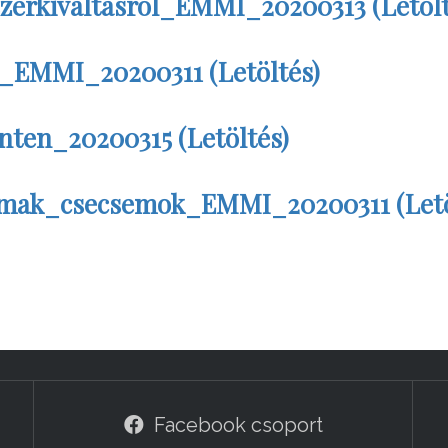
erkivaltasrol_EMMI_20200313 (Letölt
_EMMI_20200311 (Letöltés)
ten_20200315 (Letöltés)
ak_csecsemok_EMMI_20200311 (Letö
Facebook csoport