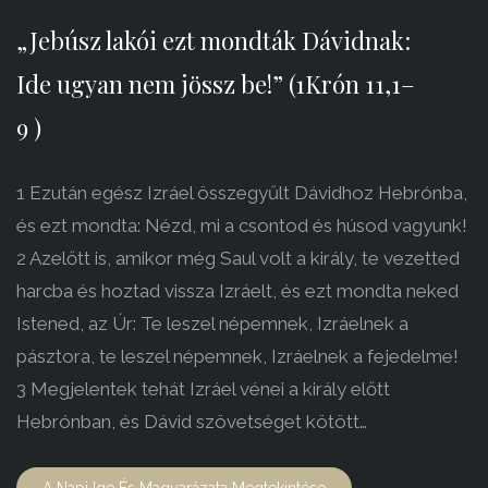
„Jebúsz lakói ezt mondták Dávidnak:
Ide ugyan nem jössz be!” (1Krón 11,1–
9 )
1 Ezután egész Izráel összegyűlt Dávidhoz Hebrónba,
és ezt mondta: Nézd, mi a csontod és húsod vagyunk!
2 Azelőtt is, amikor még Saul volt a király, te vezetted
harcba és hoztad vissza Izráelt, és ezt mondta neked
Istened, az Úr: Te leszel népemnek, Izráelnek a
pásztora, te leszel népemnek, Izráelnek a fejedelme!
3 Megjelentek tehát Izráel vénei a király előtt
Hebrónban, és Dávid szövetséget kötött…