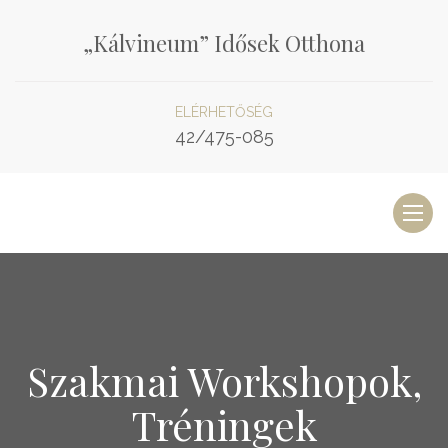
„Kálvineum” Idősek Otthona
ELÉRHETŐSÉG
42/475-085
Toggl
naviga
Szakmai Workshopok,
Tréningek