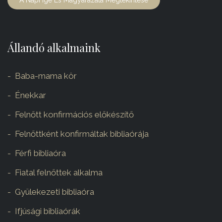
A Napi Ige És Magyarázata Megtekintése
Állandó alkalmaink
Baba-mama kör
Énekkar
Felnőtt konfirmációs előkészítő
Felnőttként konfirmáltak bibliaórája
Férfi bibliaóra
Fiatal felnőttek alkalma
Gyülekezeti bibliaóra
Ifjúsági bibliaórák