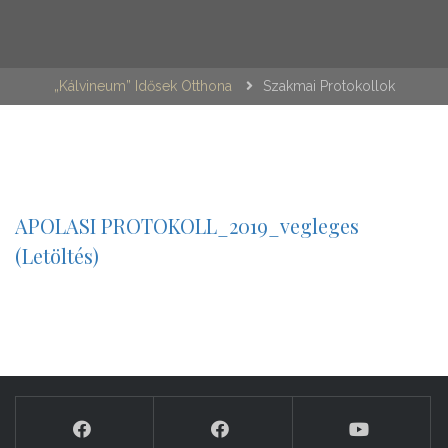
„Kálvineum” Idősek Otthona
Szakmai Protokollok
APOLASI PROTOKOLL_2019_vegleges
(Letöltés)