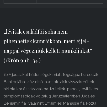
„léviták családfői soha nem
pihenhettek kamráikban, mert éjjel-
nappal végezniük kellett munkájukat”
(1Krón 9,1b–34 )
1b A júdaiakat hűtlenségük miatt fogságba hurcolták
Babilóniába. 2 Az első lakosok, akik visszakerültek
birtokukra és városaikba, izráeliek, papok, léviták és
templomszolgák voltak. 3 Jeruzsálemben Júda és
Benjámin fiai, valamint Efraim és Manassé fiai közül