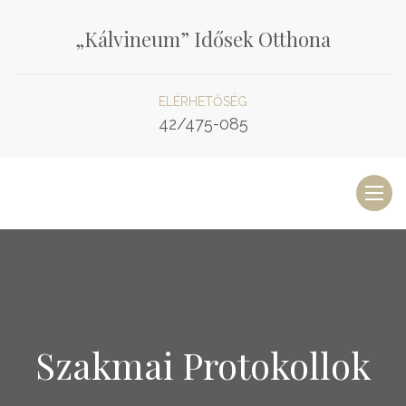
„Kálvineum” Idősek Otthona
ELÉRHETŐSÉG
42/475-085
Toggl
naviga
Szakmai Protokollok