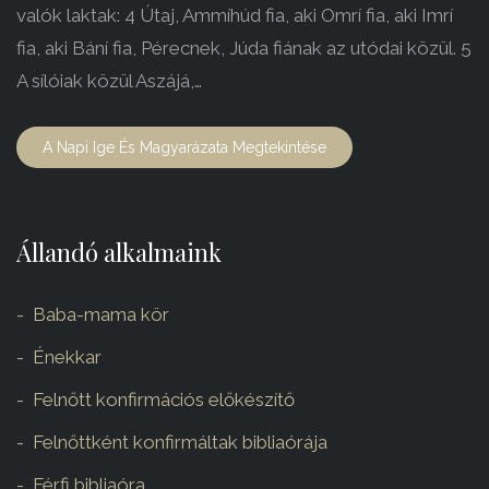
valók laktak: 4 Útaj, Ammíhúd fia, aki Omrí fia, aki Imrí
fia, aki Bání fia, Pérecnek, Júda fiának az utódai közül. 5
A sílóiak közül Aszájá,…
A Napi Ige És Magyarázata Megtekintése
Állandó alkalmaink
Baba-mama kör
Énekkar
Felnőtt konfirmációs előkészítő
Felnőttként konfirmáltak bibliaórája
Férfi bibliaóra